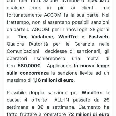
con tale fatturazione avrebbero speculato
qualche euro in più ai clienti, ma
fortunatamente AGCOM fa la sua parte. Nel
frattempo, non si assentano possibili sanzioni
da parte di AGCOM per i rinnovi ogni 28 giorni
a
Tim, Vodafone, WindTre e Fastweb
.
Qualora l’Autorità per le Garanzie nelle
Comunicazioni decidesse di sanzionarli, gli
operatori rischierebbero una multa di
ben
580.000€
. Applicando
la nuova legge
sulla concorrenza
la sanzione lievita ad un
massimo di
1,16 milioni di euro
.
Possibile doppia sanzione per
WindTre:
la
causa
,
4 offerte ALL-IN passate da 2€
settimana a 3€ a settimana. L’aumento ha
fatto fruttare all’operatore
72 milioni di euro