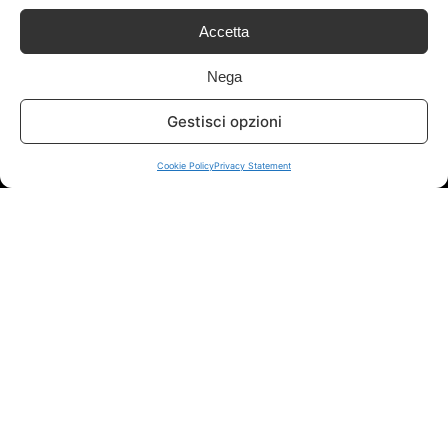
Accetta
Info
Nega
In qualità di Affiliato Amazon ed eBay, Tariffando riceve un
Gestisci opzioni
guadagno dagli acquisti idonei.
Note Legali
|
Cookie Policy
Cookie Policy
Privacy Statement
Chi Siamo
|
Contattaci
© 2026 - Tariffando® è un marchio registrato - Tutti i diritti sono