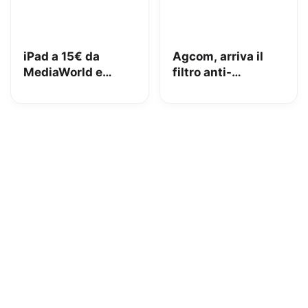
iPad a 15€ da
Agcom, arriva il
MediaWorld e
filtro anti-
adesso lo vuole
spoofing: addio al
indietro: come
telemarketing
stanno le cose e
selvaggio?
cosa abbiamo fatto
noi