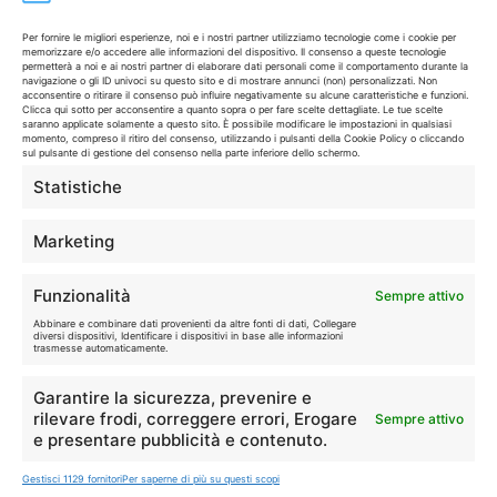
🔥
💻
Per fornire le migliori esperienze, noi e i nostri partner utilizziamo tecnologie come i cookie per
memorizzare e/o accedere alle informazioni del dispositivo. Il consenso a queste tecnologie
Tutte
Tech
permetterà a noi e ai nostri partner di elaborare dati personali come il comportamento durante la
navigazione o gli ID univoci su questo sito e di mostrare annunci (non) personalizzati. Non
acconsentire o ritirare il consenso può influire negativamente su alcune caratteristiche e funzioni.
Clicca qui sotto per acconsentire a quanto sopra o per fare scelte dettagliate. Le tue scelte
🛒
👗
saranno applicate solamente a questo sito. È possibile modificare le impostazioni in qualsiasi
Spesa
Moda
momento, compreso il ritiro del consenso, utilizzando i pulsanti della Cookie Policy o cliccando
sul pulsante di gestione del consenso nella parte inferiore dello schermo.
Statistiche
🏠
💎
Casa
Extra
Marketing
Funzionalità
Sempre attivo
Abbinare e combinare dati provenienti da altre fonti di dati, Collegare
diversi dispositivi, Identificare i dispositivi in base alle informazioni
trasmesse automaticamente.
Disclaimer
Garantire la sicurezza, prevenire e
rilevare frodi, correggere errori, Erogare
Sempre attivo
I marchi citati appartengono ai rispettivi proprietari. Le offerte
e presentare pubblicità e contenuto.
segnalate possono subire variazioni: verifica sempre le condizioni
sui siti ufficiali.
Gestisci 1129 fornitori
Per saperne di più su questi scopi