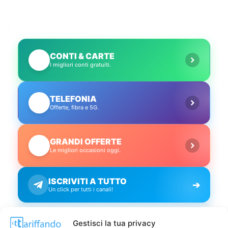
CONTI & CARTE
💳
I migliori conti gratuiti.
TELEFONIA
📱
Offerte, fibra e 5G.
GRANDI OFFERTE
🔥
Le migliori occasioni oggi.
ISCRIVITI A TUTTO
➔
Un click per tutti i canali!
LIVE OFFERTE
Gestisci la tua privacy