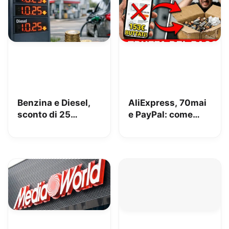
Benzina e Diesel,
AliExpress, 70mai
sconto di 25
e PayPal: come
centesimi da oggi
perdere 153€
[AGGIORNATO,
risolto!]