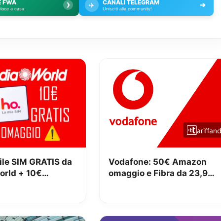
E FWA
CANALI TELEGRAM
✈️
➔
❯
eloce a casa.
Unisciti alla community!
ile SIM GRATIS da
Vodafone: 50€ Amazon
rld + 10€
omaggio e Fibra da 23,95€
IO
senza vincoli