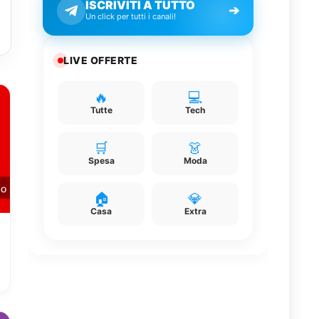
ISCRIVITI A TUTTO
➔
Un click per tutti i canali!
LIVE OFFERTE
🔥
💻
Tutte
Tech
🛒
👗
Spesa
Moda
🏠
💎
Casa
Extra