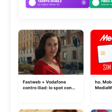
TARIFFE MOBILE
FIBRA 
📱
🌐
❯
Le migliori offerte 5G.
Internet v
Fastweb + Vodafone
ho. Mob
contro iliad: lo spot con
MediaWo
Megan tra le polemiche
OMAGG