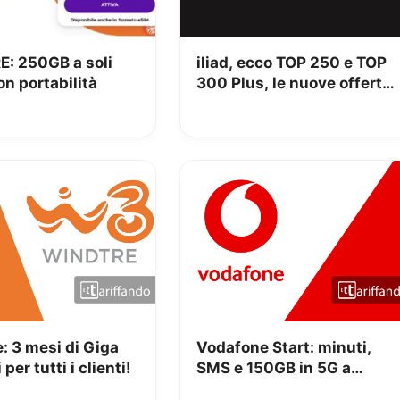
: 250GB a soli
iliad, ecco TOP 250 e TOP
n portabilità
300 Plus, le nuove offerte
allo stesso prezzo ma con
più Giga
: 3 mesi di Giga
Vodafone Start: minuti,
i per tutti i clienti!
SMS e 150GB in 5G a
9.95€