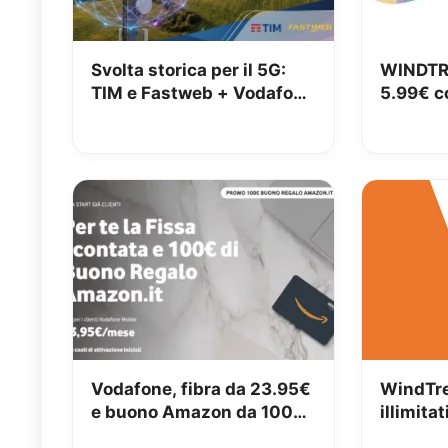
Svolta storica per il 5G:
WINDTRE
TIM e Fastweb + Vodafone
5.99€ co
insieme per dire addio alle
zone senza segnale
Vodafone, fibra da 23.95€
WindTre
e buono Amazon da 100€
illimitat
fino a giovedì