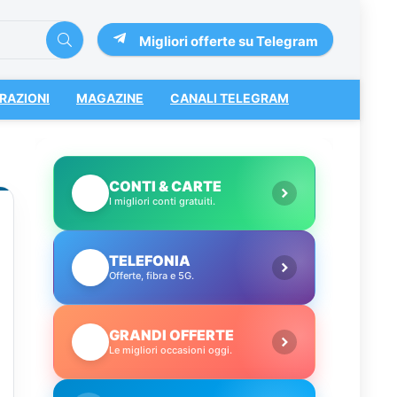
Migliori offerte su Telegram
RAZIONI
MAGAZINE
CANALI TELEGRAM
CONTI & CARTE
💳
I migliori conti gratuiti.
TELEFONIA
📱
Offerte, fibra e 5G.
GRANDI OFFERTE
🔥
Le migliori occasioni oggi.