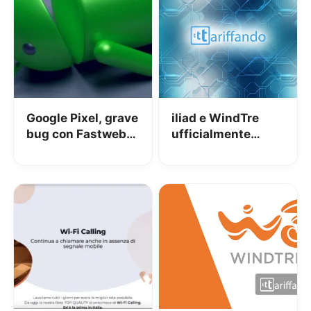
Google Pixel, grave
iliad e WindTre
bug con Fastweb,
ufficialmente
Kena e WindTre:
insieme con Zefiro:
chiamate in uscita
condivideranno la
“sconosciute”
rete nelle aree
meno popolate