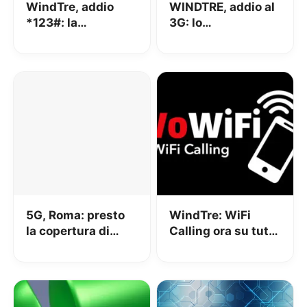
WindTre, addio
WINDTRE, addio al
*123#: la
3G: lo
lacrimuccia è
spegnimento
d’obbligo
totale è vicino
5G, Roma: presto
WindTre: WiFi
la copertura di
Calling ora su tutte
tutti i gestori in
le reti WiFi
metropolitana