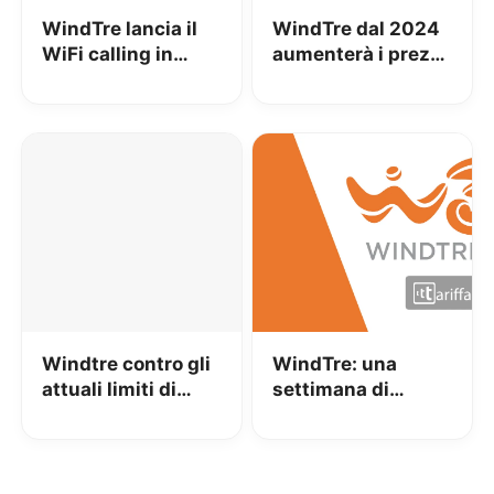
WindTre lancia il
WindTre dal 2024
WiFi calling in
aumenterà i prezzi
Italia: è il primo
seguendo
gestore a renderlo
l’inflazione e non
effettivamente
potrete recedere
utilizzabile
Windtre contro gli
WindTre: una
attuali limiti di
settimana di
emissione
internet GRATIS
elettromagnetica:
per essere vicini ai
in Italia tra i più
comuni delle
bassi al mondo
Marche colpiti