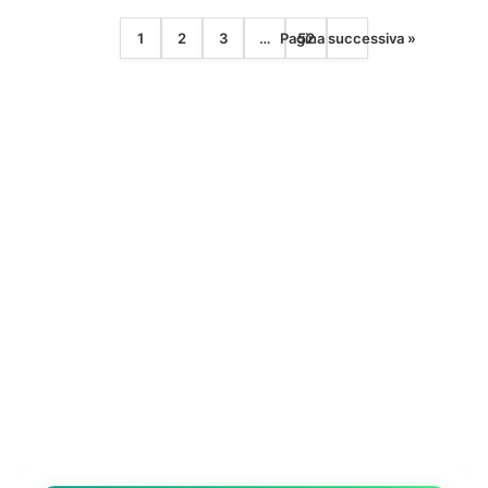
dall’alluvione
1
2
3
…
Pagina successiva »
52