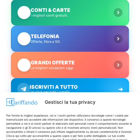
CONTI & CARTE
💳
I migliori conti gratuiti.
TELEFONIA
📱
Offerte, fibra e 5G.
GRANDI OFFERTE
🔥
Le migliori occasioni oggi.
ISCRIVITI A TUTTO
➔
Un click per tutti i canali!
Gestisci la tua privacy
LIVE OFFERTE
Per fornire le migliori esperienze, noi e i nostri partner utilizziamo tecnologie come i cookie per
memorizzare e/o accedere alle informazioni del dispositivo. Il consenso a queste tecnologie
permetterà a noi e ai nostri partner di elaborare dati personali come il comportamento durante la
🔥
💻
navigazione o gli ID univoci su questo sito e di mostrare annunci (non) personalizzati. Non
acconsentire o ritirare il consenso può influire negativamente su alcune caratteristiche e funzioni.
Tutte
Tech
Clicca qui sotto per acconsentire a quanto sopra o per fare scelte dettagliate. Le tue scelte
saranno applicate solamente a questo sito. È possibile modificare le impostazioni in qualsiasi