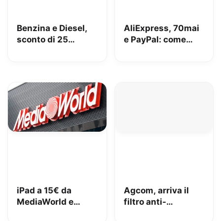
Benzina e Diesel,
AliExpress, 70mai
sconto di 25
e PayPal: come
centesimi da oggi
perdere 153€
[AGGIORNATO,
risolto!]
iPad a 15€ da
Agcom, arriva il
MediaWorld e
filtro anti-
adesso lo vuole
spoofing: addio al