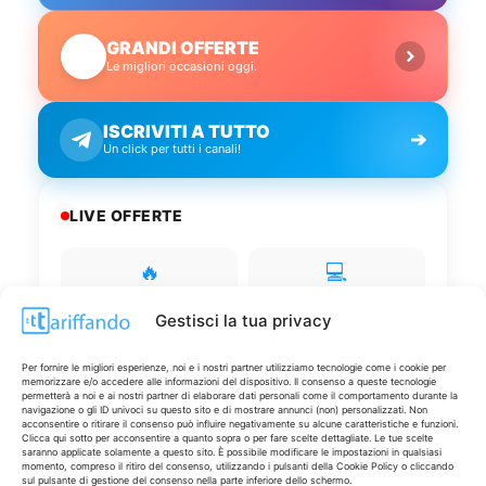
GRANDI OFFERTE
🔥
Le migliori occasioni oggi.
ISCRIVITI A TUTTO
➔
Un click per tutti i canali!
LIVE OFFERTE
🔥
💻
Tutte
Tech
Gestisci la tua privacy
🛒
👗
Spesa
Moda
Per fornire le migliori esperienze, noi e i nostri partner utilizziamo tecnologie come i cookie per
memorizzare e/o accedere alle informazioni del dispositivo. Il consenso a queste tecnologie
permetterà a noi e ai nostri partner di elaborare dati personali come il comportamento durante la
navigazione o gli ID univoci su questo sito e di mostrare annunci (non) personalizzati. Non
🏠
💎
acconsentire o ritirare il consenso può influire negativamente su alcune caratteristiche e funzioni.
Clicca qui sotto per acconsentire a quanto sopra o per fare scelte dettagliate. Le tue scelte
Casa
Extra
saranno applicate solamente a questo sito. È possibile modificare le impostazioni in qualsiasi
momento, compreso il ritiro del consenso, utilizzando i pulsanti della Cookie Policy o cliccando
sul pulsante di gestione del consenso nella parte inferiore dello schermo.