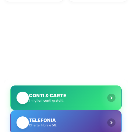
indietro: come
telemarketing
stanno le cose e
selvaggio?
cosa abbiamo fatto
noi
CONTI & CARTE
💳
I migliori conti gratuiti.
TELEFONIA
📱
Offerte, fibra e 5G.