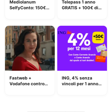
Mediolanum
Telepass 1 anno
SelfyConto: 150€
GRATIS + 100€ di
di buono Amazon
carburante in
con l’apertura
regalo a Maggio
2026
Fastweb +
ING, 4% senza
Vodafone contro
vincoli per 1 anno +
iliad: lo spot con
50€ OMAGGIO
Megan tra le
polemiche