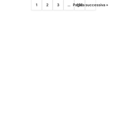
1
2
3
…
Pagina successiva »
132