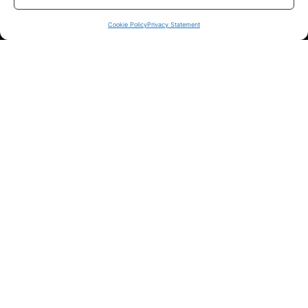
sui siti ufficiali.
Cookie Policy
Privacy Statement
Info
In qualità di Affiliato Amazon ed eBay, Tariffando riceve un
guadagno dagli acquisti idonei.
Note Legali
|
Cookie Policy
Chi Siamo
|
Contattaci