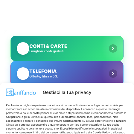
CONTI & CARTE
💳
I migliori conti gratuiti.
TELEFONIA
📱
Offerte, fibra e 5G.
Gestisci la tua privacy
GRANDI OFFERTE
🔥
Le migliori occasioni oggi.
Per fornire le migliori esperienze, noi e i nostri partner utilizziamo tecnologie come i cookie per
memorizzare e/o accedere alle informazioni del dispositivo. Il consenso a queste tecnologie
permetterà a noi e ai nostri partner di elaborare dati personali come il comportamento durante la
navigazione o gli ID univoci su questo sito e di mostrare annunci (non) personalizzati. Non
ISCRIVITI A TUTTO
➔
acconsentire o ritirare il consenso può influire negativamente su alcune caratteristiche e funzioni.
Un click per tutti i canali!
Clicca qui sotto per acconsentire a quanto sopra o per fare scelte dettagliate. Le tue scelte
saranno applicate solamente a questo sito. È possibile modificare le impostazioni in qualsiasi
momento, compreso il ritiro del consenso, utilizzando i pulsanti della Cookie Policy o cliccando