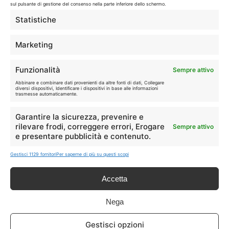
sul pulsante di gestione del consenso nella parte inferiore dello schermo.
LIVE OFFERTE
Statistiche
🔥
💻
Marketing
Tutte
Tech
Funzionalità
Sempre attivo
🛒
👗
Abbinare e combinare dati provenienti da altre fonti di dati, Collegare
Spesa
Moda
diversi dispositivi, Identificare i dispositivi in base alle informazioni
trasmesse automaticamente.
🏠
💎
Garantire la sicurezza, prevenire e
Casa
Extra
rilevare frodi, correggere errori, Erogare
Sempre attivo
e presentare pubblicità e contenuto.
Gestisci 1129 fornitori
Per saperne di più su questi scopi
Accetta
Disclaimer
Nega
I marchi citati appartengono ai rispettivi proprietari. Le offerte
Gestisci opzioni
segnalate possono subire variazioni: verifica sempre le condizioni