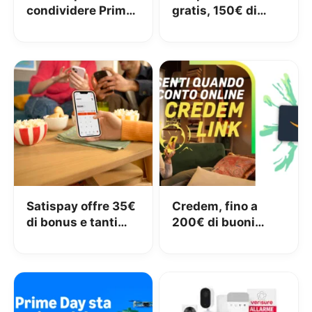
condividere Prime
gratis, 150€ di
in famiglia con
carburante e 50€
Amazon Family
di pedaggi GRATIS!
Satispay offre 35€
Credem, fino a
di bonus e tanti
200€ di buoni
servizi utili
Amazon con il
conto gratuito