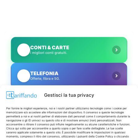
CONTI & CARTE
💳
I migliori conti gratuiti.
TELEFONIA
📱
Offerte, fibra e 5G.
Gestisci la tua privacy
GRANDI OFFERTE
🔥
Le migliori occasioni oggi.
Per fornire le migliori esperienze, noi e i nostri partner utilizziamo tecnologie come i cookie per
memorizzare e/o accedere alle informazioni del dispositivo. Il consenso a queste tecnologie
permetterà a noi e ai nostri partner di elaborare dati personali come il comportamento durante la
navigazione o gli ID univoci su questo sito e di mostrare annunci (non) personalizzati. Non
ISCRIVITI A TUTTO
➔
acconsentire o ritirare il consenso può influire negativamente su alcune caratteristiche e funzioni.
Un click per tutti i canali!
Clicca qui sotto per acconsentire a quanto sopra o per fare scelte dettagliate. Le tue scelte
saranno applicate solamente a questo sito. È possibile modificare le impostazioni in qualsiasi
momento, compreso il ritiro del consenso, utilizzando i pulsanti della Cookie Policy o cliccando