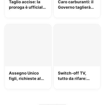
Taglio accise: la
Caro carburanti: il
proroga è ufficiale
Governo taglierà
fino a Luglio
25 centesimi per
30 giorni –
AGGIORNATO
Assegno Unico
Switch-off TV,
figli, richieste al
tutto da rifare:
via da Gennaio
rimandato al 2023!
E il 5G?