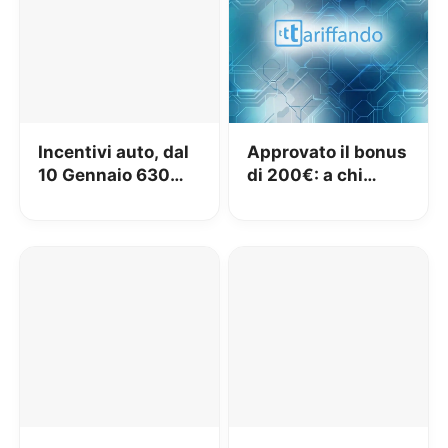
Incentivi auto, dal
Approvato il bonus
10 Gennaio 630
di 200€: a chi
Milioni disponibili:
spetta e come
nel dettaglio i
ottenerlo
bonus previsti