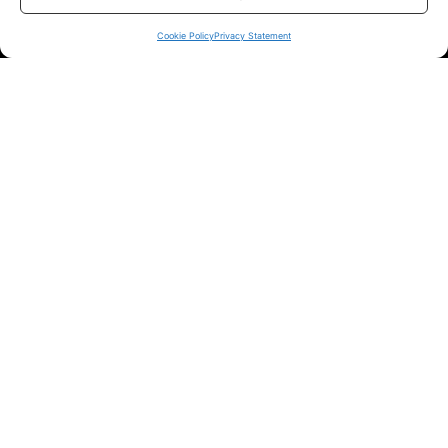
sui siti ufficiali.
Cookie Policy
Privacy Statement
Info
In qualità di Affiliato Amazon ed eBay, Tariffando riceve un
guadagno dagli acquisti idonei.
Note Legali
|
Cookie Policy
Chi Siamo
|
Contattaci