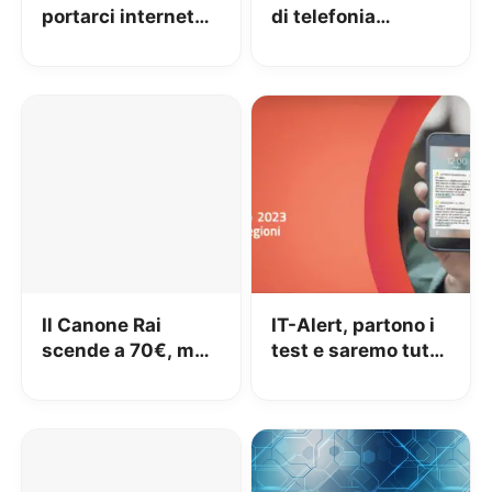
portarci internet
di telefonia
veloce a 10€ al
riservate a chi
mese, ma….
passa da alcuni
gestori: il Governo
sul piede di guerra
Il Canone Rai
IT-Alert, partono i
scende a 70€, ma
test e saremo tutti
rimane in bolletta
coinvolti con i
nostri smartphone