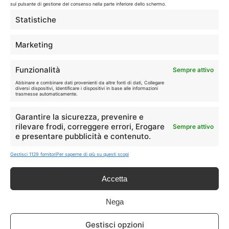
sul pulsante di gestione del consenso nella parte inferiore dello schermo.
LIVE OFFERTE
Statistiche
🔥
💻
Marketing
Tutte
Tech
Funzionalità
Sempre attivo
🛒
👗
Abbinare e combinare dati provenienti da altre fonti di dati, Collegare
Spesa
Moda
diversi dispositivi, Identificare i dispositivi in base alle informazioni
trasmesse automaticamente.
🏠
💎
Garantire la sicurezza, prevenire e
Casa
Extra
rilevare frodi, correggere errori, Erogare
Sempre attivo
e presentare pubblicità e contenuto.
Gestisci 1129 fornitori
Per saperne di più su questi scopi
Accetta
Disclaimer
Nega
I marchi citati appartengono ai rispettivi proprietari. Le offerte
Gestisci opzioni
segnalate possono subire variazioni: verifica sempre le condizioni