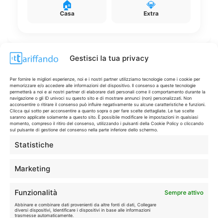
🏠
💎
Casa
Extra
Gestisci la tua privacy
Disclaimer
Per fornire le migliori esperienze, noi e i nostri partner utilizziamo tecnologie come i cookie per
memorizzare e/o accedere alle informazioni del dispositivo. Il consenso a queste tecnologie
permetterà a noi e ai nostri partner di elaborare dati personali come il comportamento durante la
navigazione o gli ID univoci su questo sito e di mostrare annunci (non) personalizzati. Non
I marchi citati appartengono ai rispettivi proprietari. Le offerte
acconsentire o ritirare il consenso può influire negativamente su alcune caratteristiche e funzioni.
Clicca qui sotto per acconsentire a quanto sopra o per fare scelte dettagliate. Le tue scelte
segnalate possono subire variazioni: verifica sempre le condizioni
saranno applicate solamente a questo sito. È possibile modificare le impostazioni in qualsiasi
sui siti ufficiali.
momento, compreso il ritiro del consenso, utilizzando i pulsanti della Cookie Policy o cliccando
sul pulsante di gestione del consenso nella parte inferiore dello schermo.
Statistiche
Info
Marketing
In qualità di Affiliato Amazon ed eBay, Tariffando riceve un
Funzionalità
Sempre attivo
guadagno dagli acquisti idonei.
Abbinare e combinare dati provenienti da altre fonti di dati, Collegare
diversi dispositivi, Identificare i dispositivi in base alle informazioni
Note Legali
|
Cookie Policy
trasmesse automaticamente.