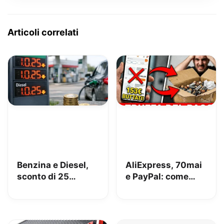
Articoli correlati
Benzina e Diesel,
AliExpress, 70mai
sconto di 25
e PayPal: come
centesimi da oggi
perdere 153€
[AGGIORNATO,
risolto!]