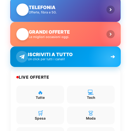
TELEFONIA
📱
Offerte, fibra e 5G.
GRANDI OFFERTE
🔥
Le migliori occasioni oggi.
ISCRIVITI A TUTTO
➔
Un click per tutti i canali!
LIVE OFFERTE
🔥
💻
Tutte
Tech
🛒
👗
Spesa
Moda