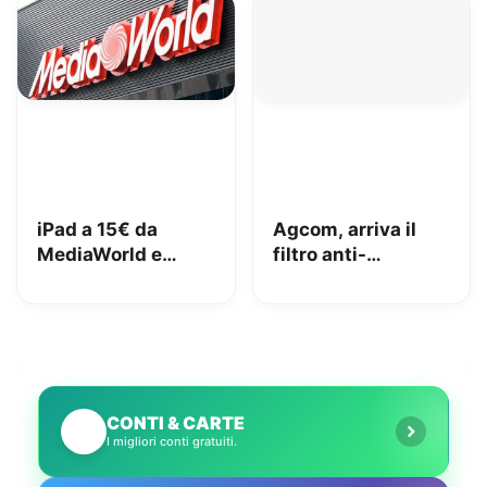
iPad a 15€ da
Agcom, arriva il
MediaWorld e
filtro anti-
adesso lo vuole
spoofing: addio al
indietro: come
telemarketing
stanno le cose e
selvaggio?
cosa abbiamo fatto
noi
CONTI & CARTE
💳
I migliori conti gratuiti.