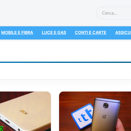
MOBILE E FIBRA
LUCE E GAS
CONTI E CARTE
ASSICU