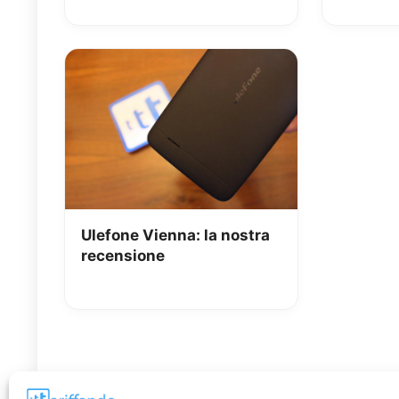
Ulefone Vienna: la nostra
recensione