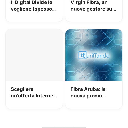
Il Digital Divide lo
Virgin Fibra, un
vogliono (spesso)
nuovo gestore su
gli italiani
rete Open Fiber
con modem
incluso
Scegliere
Fibra Aruba: la
un’offerta Internet
nuova promo
per casa nel 2022:
include chiamate,
situazione,
modem e
acronimi da
copertura nelle
conoscere e
aree bianche