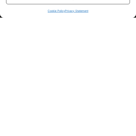
sui siti ufficiali.
Cookie Policy
Privacy Statement
Info
In qualità di Affiliato Amazon ed eBay, Tariffando riceve un
guadagno dagli acquisti idonei.
Note Legali
|
Cookie Policy
Chi Siamo
|
Contattaci