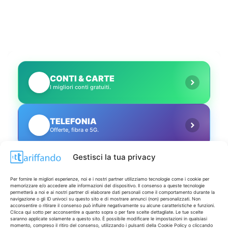
CONTI & CARTE
💳
I migliori conti gratuiti.
TELEFONIA
📱
Offerte, fibra e 5G.
Gestisci la tua privacy
GRANDI OFFERTE
🔥
Le migliori occasioni oggi.
Per fornire le migliori esperienze, noi e i nostri partner utilizziamo tecnologie come i cookie per
memorizzare e/o accedere alle informazioni del dispositivo. Il consenso a queste tecnologie
permetterà a noi e ai nostri partner di elaborare dati personali come il comportamento durante la
navigazione o gli ID univoci su questo sito e di mostrare annunci (non) personalizzati. Non
ISCRIVITI A TUTTO
➔
acconsentire o ritirare il consenso può influire negativamente su alcune caratteristiche e funzioni.
Un click per tutti i canali!
Clicca qui sotto per acconsentire a quanto sopra o per fare scelte dettagliate. Le tue scelte
saranno applicate solamente a questo sito. È possibile modificare le impostazioni in qualsiasi
momento, compreso il ritiro del consenso, utilizzando i pulsanti della Cookie Policy o cliccando