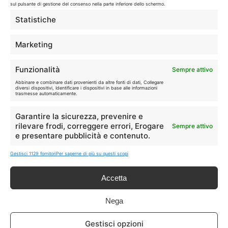
sul pulsante di gestione del consenso nella parte inferiore dello schermo.
LIVE OFFERTE
Statistiche
🔥
💻
Marketing
Tutte
Tech
Funzionalità
Sempre attivo
🛒
👗
Abbinare e combinare dati provenienti da altre fonti di dati, Collegare
Spesa
Moda
diversi dispositivi, Identificare i dispositivi in base alle informazioni
trasmesse automaticamente.
🏠
💎
Garantire la sicurezza, prevenire e
Casa
Extra
rilevare frodi, correggere errori, Erogare
Sempre attivo
e presentare pubblicità e contenuto.
Gestisci 1129 fornitori
Per saperne di più su questi scopi
Accetta
Disclaimer
Nega
I marchi citati appartengono ai rispettivi proprietari. Le offerte
Gestisci opzioni
segnalate possono subire variazioni: verifica sempre le condizioni