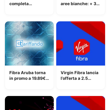
completa
aree bianche: + 3
l’acquisizione di
Milioni di nuove
Vodafone Italia:
abitazioni coperte
nasce Fastweb +
Vodafone, un
leader
convergente sul
mercato italiano
delle
telecomunicazioni
Fibra Aruba torna
Virgin Fibra lancia
in promo a 19.89€
l’offerta a 2.5
+ 70% su Aruba
Gigabit/s a 29,49€
Drive
al mese per
sempre