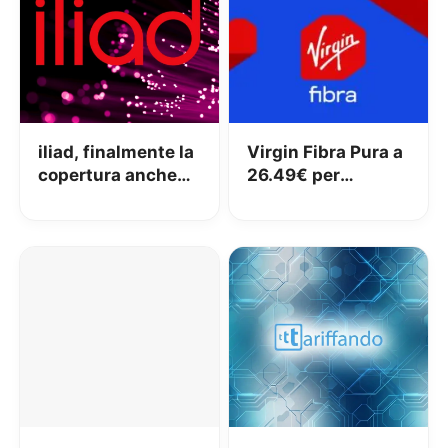
iliad, finalmente la
Virgin Fibra Pura a
copertura anche
26.49€ per
su rete Fibercop: la
sempre: la
svolta!
soluzione internet
veloce e
conveniente