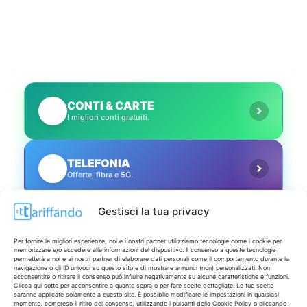
CONTI & CARTE
💳
I migliori conti gratuiti.
TELEFONIA
📱
Offerte, fibra e 5G.
Gestisci la tua privacy
GRANDI OFFERTE
🔥
Le migliori occasioni oggi.
Per fornire le migliori esperienze, noi e i nostri partner utilizziamo tecnologie come i cookie per
memorizzare e/o accedere alle informazioni del dispositivo. Il consenso a queste tecnologie
permetterà a noi e ai nostri partner di elaborare dati personali come il comportamento durante la
navigazione o gli ID univoci su questo sito e di mostrare annunci (non) personalizzati. Non
ISCRIVITI A TUTTO
➔
acconsentire o ritirare il consenso può influire negativamente su alcune caratteristiche e funzioni.
Un click per tutti i canali!
Clicca qui sotto per acconsentire a quanto sopra o per fare scelte dettagliate. Le tue scelte
saranno applicate solamente a questo sito. È possibile modificare le impostazioni in qualsiasi
momento, compreso il ritiro del consenso, utilizzando i pulsanti della Cookie Policy o cliccando