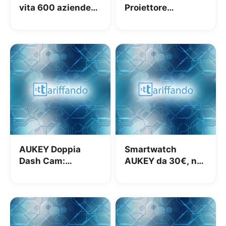
vita 600 aziende
Proiettore
cinesi: recensioni
Portatile: il nostro
false
test video
AUKEY Doppia
Smartwatch
Dash Cam:
AUKEY da 30€, ne
dovrebbe essere di
vale la pena?
serie su tutte le
auto!