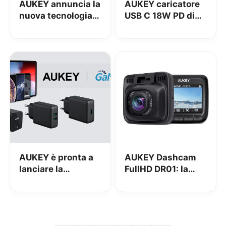
AUKEY annuncia la
AUKEY caricatore
nuova tecnologia
USB C 18W PD di
di Smart-Charging
dimensioni ridotte:
“Dynamic Detect”
la recensione
AUKEY è pronta a
AUKEY Dashcam
lanciare la
FullHD DR01: la
tecnologia
recensione
GaNFast: ricariche
più veloci e
caricatori più