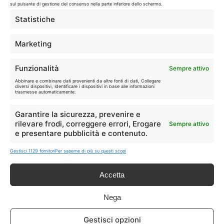
sul pulsante di gestione del consenso nella parte inferiore dello schermo.
LIVE OFFERTE
Statistiche
🔥
💻
Marketing
Tutte
Tech
Funzionalità
Sempre attivo
🛒
👗
Abbinare e combinare dati provenienti da altre fonti di dati, Collegare
Spesa
Moda
diversi dispositivi, Identificare i dispositivi in base alle informazioni
trasmesse automaticamente.
🏠
💎
Garantire la sicurezza, prevenire e
Casa
Extra
rilevare frodi, correggere errori, Erogare
Sempre attivo
e presentare pubblicità e contenuto.
Gestisci 1129 fornitori
Per saperne di più su questi scopi
Accetta
Disclaimer
Nega
I marchi citati appartengono ai rispettivi proprietari. Le offerte
Gestisci opzioni
segnalate possono subire variazioni: verifica sempre le condizioni