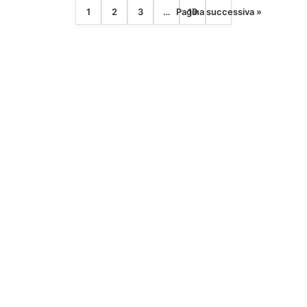
compatti!
1
2
3
…
Pagina successiva »
10