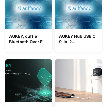
AUKEY, cuffie
AUKEY Hub USB C
Bluetooth Over Ear:
9-in-2
economiche e di
indispensabile per
qualità
i MacBook!