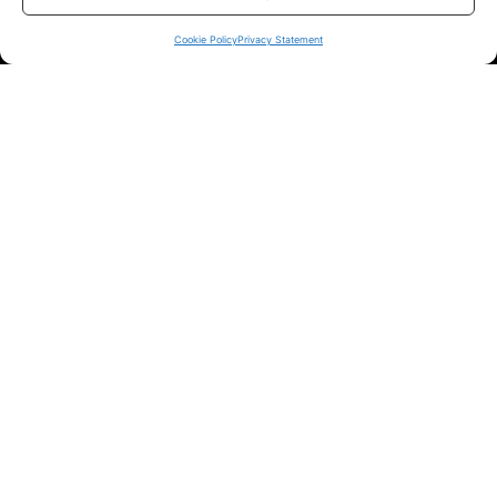
sui siti ufficiali.
Cookie Policy
Privacy Statement
Info
In qualità di Affiliato Amazon ed eBay, Tariffando riceve un
guadagno dagli acquisti idonei.
Note Legali
|
Cookie Policy
Chi Siamo
|
Contattaci