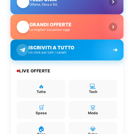
📱
Offerte, fibra e 5G.
GRANDI OFFERTE
🔥
Le migliori occasioni oggi.
ISCRIVITI A TUTTO
➔
Un click per tutti i canali!
LIVE OFFERTE
🔥
💻
Tutte
Tech
🛒
👗
Spesa
Moda
🏠
💎