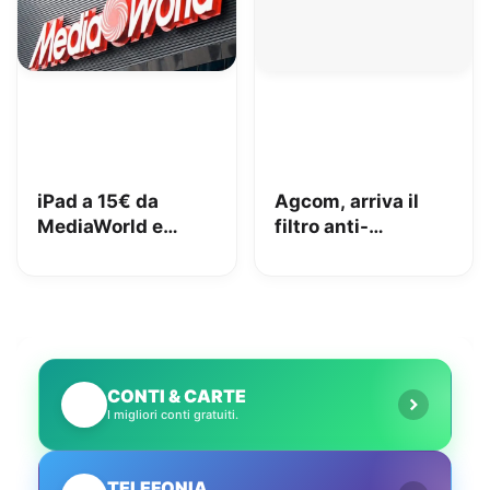
iPad a 15€ da
Agcom, arriva il
MediaWorld e
filtro anti-
adesso lo vuole
spoofing: addio al
indietro: come
telemarketing
stanno le cose e
selvaggio?
cosa abbiamo fatto
noi
CONTI & CARTE
💳
I migliori conti gratuiti.
TELEFONIA