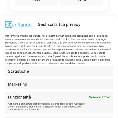
Casa
Extra
Gestisci la tua privacy
Disclaimer
Per fornire le migliori esperienze, noi e i nostri partner utilizziamo tecnologie come i cookie per
memorizzare e/o accedere alle informazioni del dispositivo. Il consenso a queste tecnologie
permetterà a noi e ai nostri partner di elaborare dati personali come il comportamento durante la
navigazione o gli ID univoci su questo sito e di mostrare annunci (non) personalizzati. Non
I marchi citati appartengono ai rispettivi proprietari. Le offerte
acconsentire o ritirare il consenso può influire negativamente su alcune caratteristiche e funzioni.
Clicca qui sotto per acconsentire a quanto sopra o per fare scelte dettagliate. Le tue scelte
segnalate possono subire variazioni: verifica sempre le condizioni
saranno applicate solamente a questo sito. È possibile modificare le impostazioni in qualsiasi
sui siti ufficiali.
momento, compreso il ritiro del consenso, utilizzando i pulsanti della Cookie Policy o cliccando
sul pulsante di gestione del consenso nella parte inferiore dello schermo.
Statistiche
Info
Marketing
In qualità di Affiliato Amazon ed eBay, Tariffando riceve un
Funzionalità
Sempre attivo
guadagno dagli acquisti idonei.
Abbinare e combinare dati provenienti da altre fonti di dati, Collegare
diversi dispositivi, Identificare i dispositivi in base alle informazioni
Note Legali
|
Cookie Policy
trasmesse automaticamente.