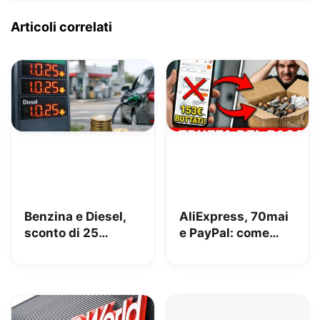
Articoli correlati
Benzina e Diesel,
AliExpress, 70mai
sconto di 25
e PayPal: come
centesimi da oggi
perdere 153€
[AGGIORNATO,
risolto!]