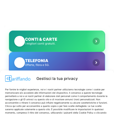
CONTI & CARTE
💳
I migliori conti gratuiti.
TELEFONIA
📱
Offerte, fibra e 5G.
Gestisci la tua privacy
GRANDI OFFERTE
🔥
Le migliori occasioni oggi.
Per fornire le migliori esperienze, noi e i nostri partner utilizziamo tecnologie come i cookie per
memorizzare e/o accedere alle informazioni del dispositivo. Il consenso a queste tecnologie
permetterà a noi e ai nostri partner di elaborare dati personali come il comportamento durante la
navigazione o gli ID univoci su questo sito e di mostrare annunci (non) personalizzati. Non
ISCRIVITI A TUTTO
➔
acconsentire o ritirare il consenso può influire negativamente su alcune caratteristiche e funzioni.
Un click per tutti i canali!
Clicca qui sotto per acconsentire a quanto sopra o per fare scelte dettagliate. Le tue scelte
saranno applicate solamente a questo sito. È possibile modificare le impostazioni in qualsiasi
momento, compreso il ritiro del consenso, utilizzando i pulsanti della Cookie Policy o cliccando