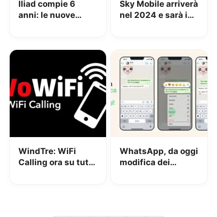
Iliad compie 6
Sky Mobile arriverà
anni: le nuove
nel 2024 e sarà in
offerte, il VoLTE e
5G
tutti i dettagli
WindTre: WiFi
WhatsApp, da oggi
Calling ora su tutte
modifica dei
le reti WiFi
messaggi in Italia
e annunciati i
canali