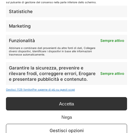
sul pulsante di gestione del consenso nella parte inferiore dello schermo.
LIVE OFFERTE
Statistiche
🔥
💻
Marketing
Tutte
Tech
Funzionalità
Sempre attivo
🛒
👗
Abbinare e combinare dati provenienti da altre fonti di dati, Collegare
Spesa
Moda
diversi dispositivi, Identificare i dispositivi in base alle informazioni
trasmesse automaticamente.
🏠
💎
Garantire la sicurezza, prevenire e
Casa
Extra
rilevare frodi, correggere errori, Erogare
Sempre attivo
e presentare pubblicità e contenuto.
Gestisci 1129 fornitori
Per saperne di più su questi scopi
Accetta
Disclaimer
Nega
I marchi citati appartengono ai rispettivi proprietari. Le offerte
Gestisci opzioni
segnalate possono subire variazioni: verifica sempre le condizioni