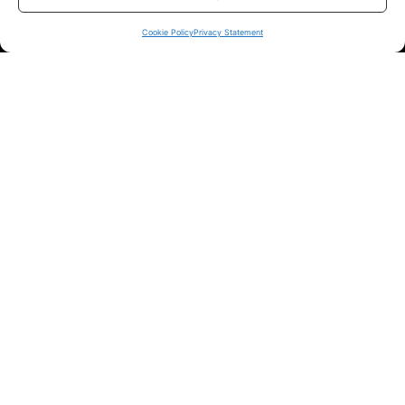
sui siti ufficiali.
Cookie Policy
Privacy Statement
Info
In qualità di Affiliato Amazon ed eBay, Tariffando riceve un
guadagno dagli acquisti idonei.
Note Legali
|
Cookie Policy
Chi Siamo
|
Contattaci