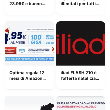
23.95€ e buono
illimitati per tutti
Amazon da 100€
dal 23 al 29
fino a giovedì
Dicembre
Optima regala 12
iliad FLASH 210 è
mesi di Amazon
l’offerta natalizia
Prime con l’offerta
più generosa di
mobile da 4.95€
sempre