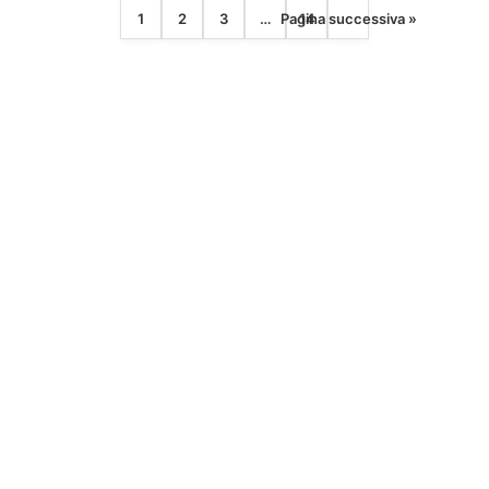
1
2
3
…
Pagina successiva »
14