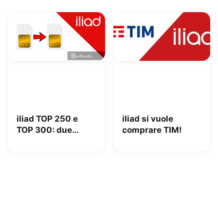
polemiche
con più Giga
iliad TOP 250 e
iliad si vuole
TOP 300: due
comprare TIM!
nuove offerte in
occasione di
Sanremo