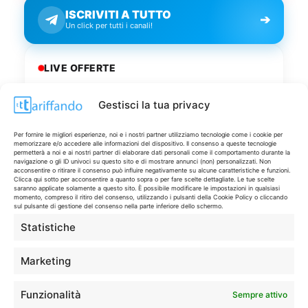
ISCRIVITI A TUTTO
➔
Un click per tutti i canali!
LIVE OFFERTE
🔥
💻
Gestisci la tua privacy
Tutte
Tech
Per fornire le migliori esperienze, noi e i nostri partner utilizziamo tecnologie come i cookie per
memorizzare e/o accedere alle informazioni del dispositivo. Il consenso a queste tecnologie
🛒
👗
permetterà a noi e ai nostri partner di elaborare dati personali come il comportamento durante la
navigazione o gli ID univoci su questo sito e di mostrare annunci (non) personalizzati. Non
Spesa
Moda
acconsentire o ritirare il consenso può influire negativamente su alcune caratteristiche e funzioni.
Clicca qui sotto per acconsentire a quanto sopra o per fare scelte dettagliate. Le tue scelte
saranno applicate solamente a questo sito. È possibile modificare le impostazioni in qualsiasi
🏠
💎
momento, compreso il ritiro del consenso, utilizzando i pulsanti della Cookie Policy o cliccando
sul pulsante di gestione del consenso nella parte inferiore dello schermo.
Casa
Extra
Statistiche
Marketing
Funzionalità
Sempre attivo
Disclaimer