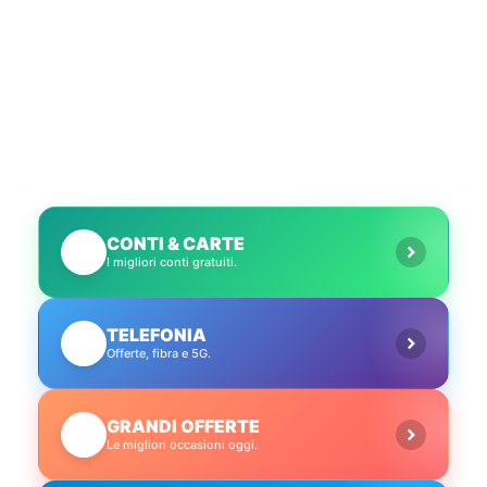
CONTI & CARTE
💳
I migliori conti gratuiti.
TELEFONIA
📱
Offerte, fibra e 5G.
GRANDI OFFERTE
🔥
Le migliori occasioni oggi.