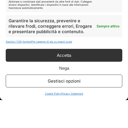
Abbinare e combinare dati provenienti da altre fonti di dati, Collegare
diversi dispositivi, Identificare i dispositivi in base alle informazioni
trasmesse automaticamente.
I marchi citati appartengono ai rispettivi proprietari. Le offerte
segnalate possono subire variazioni: verifica sempre le condizioni
Garantire la sicurezza, prevenire e
sui siti ufficiali.
rilevare frodi, correggere errori, Erogare
Sempre attivo
e presentare pubblicità e contenuto.
Gestisci 1129 fornitori
Per saperne di più su questi scopi
Info
Accetta
In qualità di Affiliato Amazon ed eBay, Tariffando riceve un
guadagno dagli acquisti idonei.
Nega
Note Legali
|
Cookie Policy
Gestisci opzioni
Cookie Policy
Privacy Statement