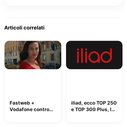
Articoli correlati
Fastweb +
iliad, ecco TOP 250
Vodafone contro
e TOP 300 Plus, le
iliad: lo spot con
nuove offerte allo
Megan tra le
stesso prezzo ma