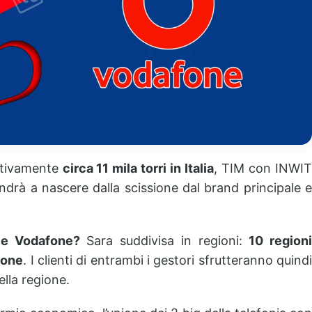
ttivamente
circa 11 mila torri in Italia
, TIM con INWI
drà a nascere dalla scissione dal brand principale e
 e Vodafone?
Sara suddivisa in regioni:
10 region
fone
. I clienti di entrambi i gestori sfrutteranno quind
ella regione.