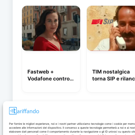
Fastweb +
TIM nostalgica
Vodafone contro
torna SIP e rilanc
iliad: lo spot con
uno spot di 32
Megan tra le
anni fa
polemiche
Disclaimer
Per fornire le migliori esperienze, noi e i nostri partner utilizziamo tecnologie come i cookie per mem
accedere alle informazioni del dispositivo. Il consenso a queste tecnologie permetterà a noi e ai nost
elaborare dati personali come il comportamento durante la navigazione o gli ID univoci su questo sit