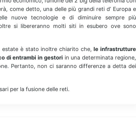
rmio economico, l’unione dei 2 big della telefonia co
eerà, come detto, una delle più grandi reti d’ Europa e
delle nuove tecnologie e di diminuire sempre più
Inoltre si libereranno molti siti in esubero ove sono
estate è stato inoltre chiarito che,
le infrastruttur
co di entrambi in gestori
in una determinata regione
one. Pertanto, non ci saranno differenze a detta dei
i per la fusione delle reti.