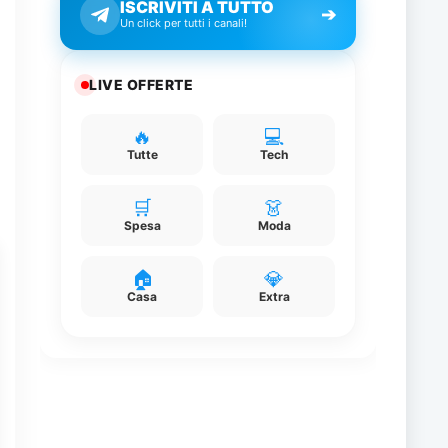
ISCRIVITI A TUTTO
➔
Un click per tutti i canali!
LIVE OFFERTE
🔥
💻
e
Tutte
Tech
🛒
👗
Spesa
Moda
🏠
💎
Casa
Extra