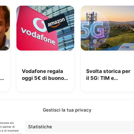
Vodafone regala
Svolta storica per
ia
oggi 5€ di buono
il 5G: TIM e
Amazon, 10€ con
Fastweb +
Vodafone Club
Vodafone insieme
per dire addio alle
zone senza
Gestisci la tua privacy
segnale
Info
orizzare e/o
Statistiche
ri partner di
o e di mostrare