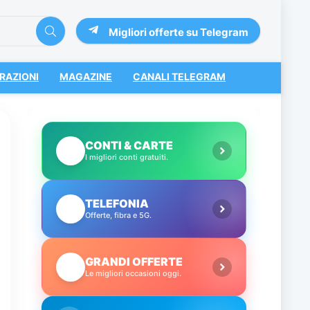
Migliori offerte su Telegram
RAZIONI
MAGAZINE
CANALI TELEGRAM
CONTI & CARTE
💳
I migliori conti gratuiti.
TELEFONIA
📱
Offerte, fibra e 5G.
GRANDI OFFERTE
🔥
Le migliori occasioni oggi.