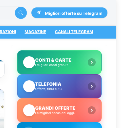
Migliori offerte su Telegram
RAZIONI
MAGAZINE
CANALI TELEGRAM
CONTI & CARTE
💳
I migliori conti gratuiti.
TELEFONIA
📱
Offerte, fibra e 5G.
GRANDI OFFERTE
🔥
Le migliori occasioni oggi.