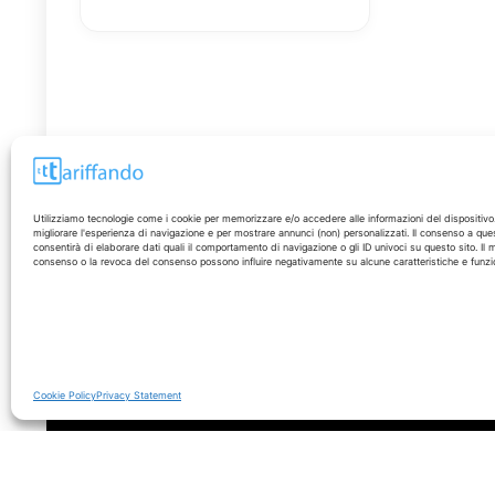
Utilizziamo tecnologie come i cookie per memorizzare e/o accedere alle informazioni del dispositivo
migliorare l'esperienza di navigazione e per mostrare annunci (non) personalizzati. Il consenso a que
consentirà di elaborare dati quali il comportamento di navigazione o gli ID univoci su questo sito. Il
Disclaimer
consenso o la revoca del consenso possono influire negativamente su alcune caratteristiche e funzio
I marchi citati appartengono ai rispettivi proprietari. Le
offerte segnalate possono subire variazioni: verifica
sempre le condizioni sui siti ufficiali.
Cookie Policy
Privacy Statement
© 2026 - Tariffando® è un marchio registrato - Tutti i diritti sono r