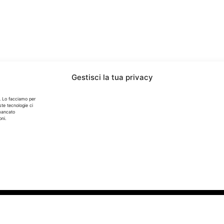
Gestisci la tua privacy
. Lo facciamo per
ste tecnologie ci
 mancato
Info
ni.
In qualità di Affiliato Amazon ed eBay, Tariffando riceve
un guadagno dagli acquisti idonei.
Note Legali
|
Cookie Policy
iservati. - P. IVA 05424560877