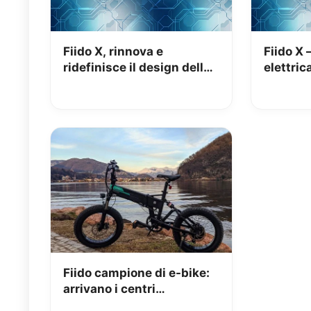
Fiido X, rinnova e
Fiido X 
ridefinisce il design delle
elettric
bici elettriche
rivoluzi
Fiido campione di e-bike:
arrivano i centri
assistenza in Europa!