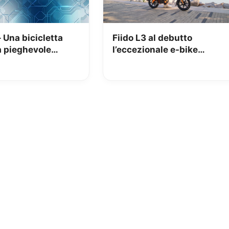
– Una bicicletta
Fiido L3 al debutto
a pieghevole
l’eccezionale e-bike
onaria!
pieghevole con autonomia
fino a 250Km