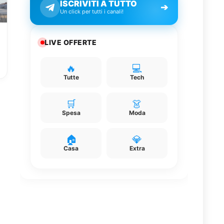
ISCRIVITI A TUTTO
➔
Un click per tutti i canali!
LIVE OFFERTE
🔥
💻
Tutte
Tech
🛒
👗
Spesa
Moda
🏠
💎
Casa
Extra