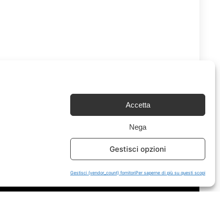
Accetta
Nega
Chi Siamo
|
Contattaci
Gestisci opzioni
Gestisci {vendor_count} fornitori
Per saperne di più su questi scopi