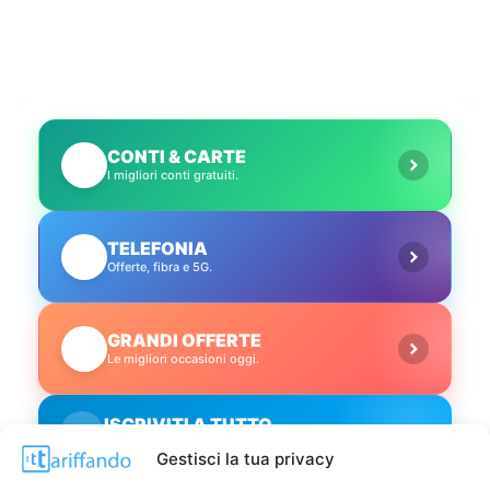
CONTI & CARTE
💳
I migliori conti gratuiti.
TELEFONIA
📱
Offerte, fibra e 5G.
GRANDI OFFERTE
🔥
Le migliori occasioni oggi.
ISCRIVITI A TUTTO
➔
Un click per tutti i canali!
Gestisci la tua privacy