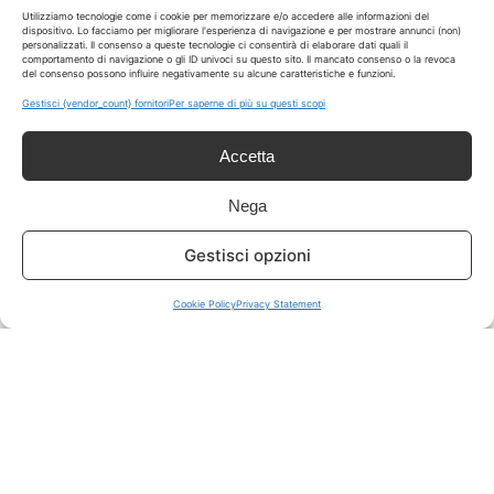
LIVE OFFERTE
Utilizziamo tecnologie come i cookie per memorizzare e/o accedere alle informazioni del
dispositivo. Lo facciamo per migliorare l'esperienza di navigazione e per mostrare annunci (non)
personalizzati. Il consenso a queste tecnologie ci consentirà di elaborare dati quali il
comportamento di navigazione o gli ID univoci su questo sito. Il mancato consenso o la revoca
🔥
💻
del consenso possono influire negativamente su alcune caratteristiche e funzioni.
Tutte
Tech
Gestisci {vendor_count} fornitori
Per saperne di più su questi scopi
🛒
👗
Accetta
Spesa
Moda
Nega
🏠
💎
Gestisci opzioni
Casa
Extra
Cookie Policy
Privacy Statement
Disclaimer
I marchi citati appartengono ai rispettivi proprietari. Le offerte
segnalate possono subire variazioni: verifica sempre le condizioni