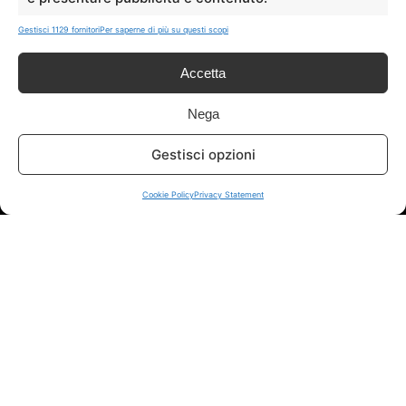
sui siti ufficiali.
Gestisci 1129 fornitori
Per saperne di più su questi scopi
Accetta
Info
Nega
In qualità di Affiliato Amazon ed eBay, Tariffando riceve un
guadagno dagli acquisti idonei.
Gestisci opzioni
Note Legali
|
Cookie Policy
Cookie Policy
Privacy Statement
Chi Siamo
|
Contattaci