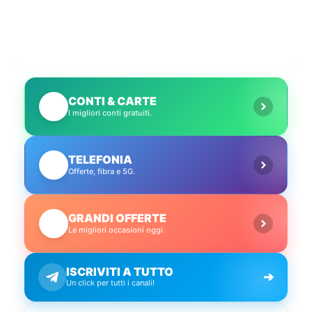
CONTI & CARTE
💳
I migliori conti gratuiti.
TELEFONIA
📱
Offerte, fibra e 5G.
GRANDI OFFERTE
🔥
Le migliori occasioni oggi.
ISCRIVITI A TUTTO
➔
Un click per tutti i canali!