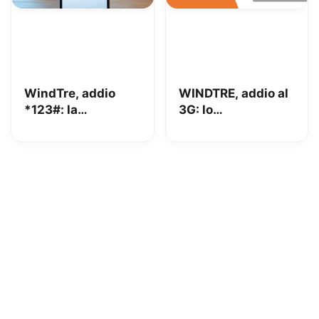
WindTre, addio
WINDTRE, addio al
*123#: la
3G: lo
lacrimuccia è
spegnimento
d’obbligo
totale è vicino