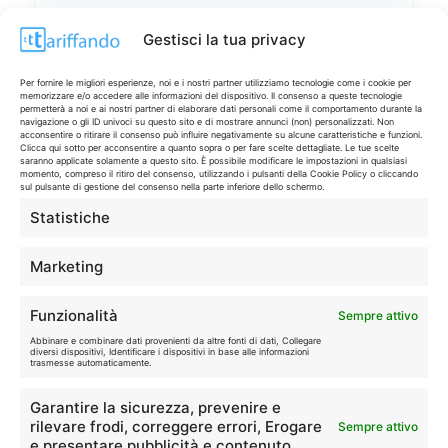
LIVE OFFERTE
Gestisci la tua privacy
🔥
💻
Per fornire le migliori esperienze, noi e i nostri partner utilizziamo tecnologie come i cookie per
Tutte
Tech
memorizzare e/o accedere alle informazioni del dispositivo. Il consenso a queste tecnologie
permetterà a noi e ai nostri partner di elaborare dati personali come il comportamento durante la
navigazione o gli ID univoci su questo sito e di mostrare annunci (non) personalizzati. Non
acconsentire o ritirare il consenso può influire negativamente su alcune caratteristiche e funzioni.
🛒
👗
Clicca qui sotto per acconsentire a quanto sopra o per fare scelte dettagliate. Le tue scelte
Spesa
Moda
saranno applicate solamente a questo sito. È possibile modificare le impostazioni in qualsiasi
momento, compreso il ritiro del consenso, utilizzando i pulsanti della Cookie Policy o cliccando
sul pulsante di gestione del consenso nella parte inferiore dello schermo.
🏠
💎
Statistiche
Casa
Extra
Marketing
Funzionalità
Sempre attivo
Abbinare e combinare dati provenienti da altre fonti di dati, Collegare
diversi dispositivi, Identificare i dispositivi in base alle informazioni
trasmesse automaticamente.
Disclaimer
Garantire la sicurezza, prevenire e
I marchi citati appartengono ai rispettivi proprietari. Le offerte
rilevare frodi, correggere errori, Erogare
Sempre attivo
segnalate possono subire variazioni: verifica sempre le condizioni
e presentare pubblicità e contenuto.