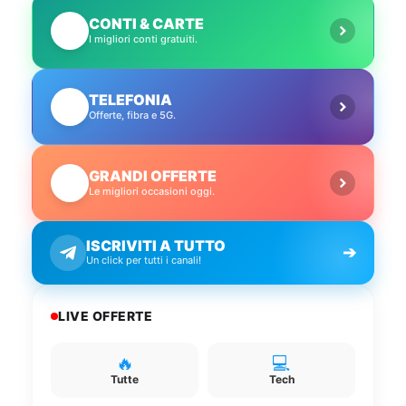
CONTI & CARTE
💳
I migliori conti gratuiti.
TELEFONIA
📱
Offerte, fibra e 5G.
GRANDI OFFERTE
🔥
Le migliori occasioni oggi.
ISCRIVITI A TUTTO
➔
Un click per tutti i canali!
LIVE OFFERTE
🔥
💻
Tutte
Tech