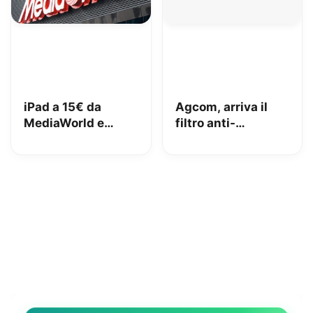
iPad a 15€ da
Agcom, arriva il
MediaWorld e
filtro anti-
adesso lo vuole
spoofing: addio al
indietro: come
telemarketing
stanno le cose e
selvaggio?
cosa abbiamo fatto
noi