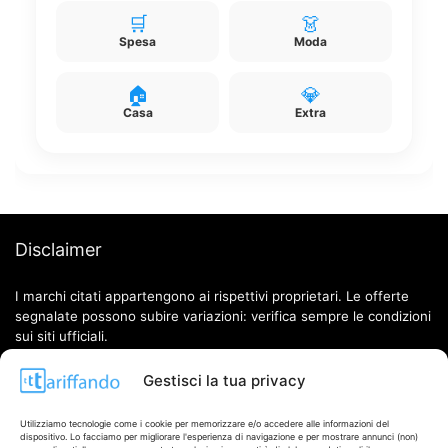
🛒
👗
Spesa
Moda
🏠
💎
Casa
Extra
Disclaimer
I marchi citati appartengono ai rispettivi proprietari. Le offerte
segnalate possono subire variazioni: verifica sempre le condizioni
sui siti ufficiali.
Gestisci la tua privacy
Info
Utilizziamo tecnologie come i cookie per memorizzare e/o accedere alle informazioni del
dispositivo. Lo facciamo per migliorare l'esperienza di navigazione e per mostrare annunci (non)