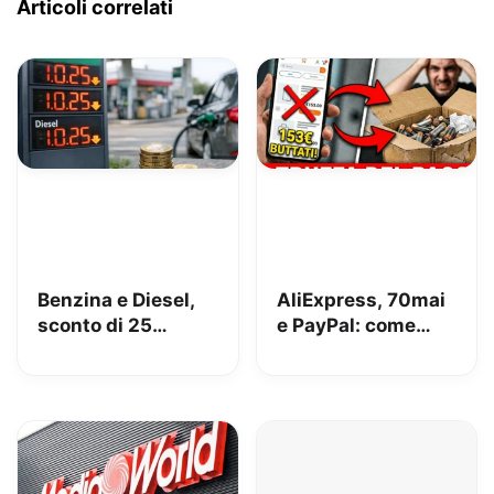
Articoli correlati
Benzina e Diesel,
AliExpress, 70mai
sconto di 25
e PayPal: come
centesimi da oggi
perdere 153€
[AGGIORNATO,
risolto!]