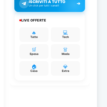
ISCRIVITI A TUTTO
➔
Un click per tutti i canali!
LIVE OFFERTE
🔥
💻
Tutte
Tech
🛒
👗
Spesa
Moda
🏠
💎
Casa
Extra