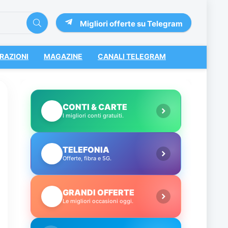
Migliori offerte su Telegram
RAZIONI
MAGAZINE
CANALI TELEGRAM
CONTI & CARTE
💳
I migliori conti gratuiti.
TELEFONIA
📱
Offerte, fibra e 5G.
GRANDI OFFERTE
🔥
Le migliori occasioni oggi.