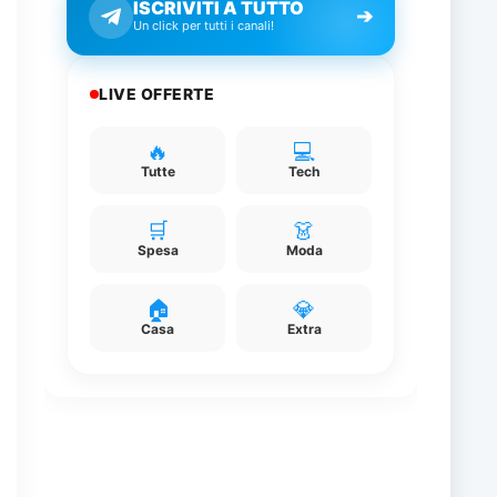
ISCRIVITI A TUTTO
➔
Un click per tutti i canali!
LIVE OFFERTE
🔥
💻
Tutte
Tech
🛒
👗
Spesa
Moda
🏠
💎
Casa
Extra