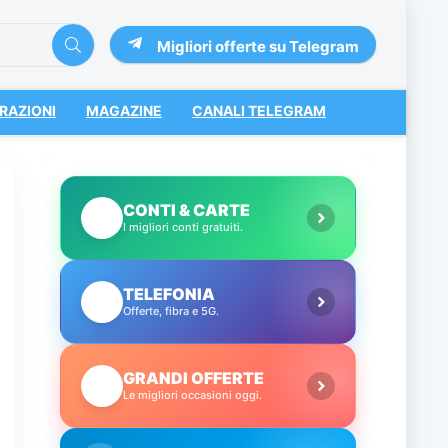
Migliori offerte su Telegram
RAZIONI
MAGAZINE
CANALI TELEGRAM
CONTI & CARTE
💳
I migliori conti gratuiti.
TELEFONIA
📱
Offerte, fibra e 5G.
GRANDI OFFERTE
🔥
Le migliori occasioni oggi.