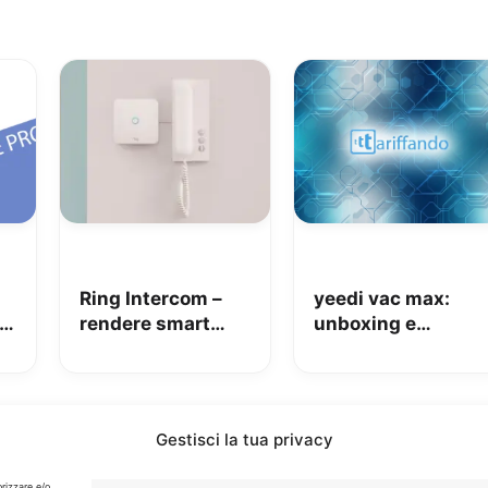
Ring Intercom –
yeedi vac max:
rendere smart
unboxing e
qualsiasi citofono
coupon Amazon
in pochi minuti!
da 110€
Gestisci la tua privacy
Info
orizzare e/o