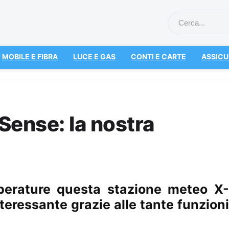
MOBILE E FIBRA
LUCE E GAS
CONTI E CARTE
ASSICU
Sense: la nostra
mperature questa stazione meteo X-
teressante grazie alle tante funzioni