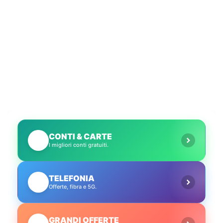
CONTI & CARTE
💳
I migliori conti gratuiti.
TELEFONIA
📱
Offerte, fibra e 5G.
GRANDI OFFERTE