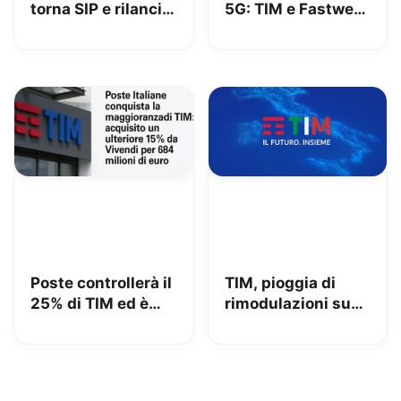
torna SIP e rilancia
5G: TIM e Fastweb
uno spot di 32 anni
+ Vodafone
fa
insieme per dire
addio alle zone
senza segnale
Poste controllerà il
TIM, pioggia di
25% di TIM ed è
rimodulazioni su
azionista di
fisso e mobile
maggioranza: iliad
beffata