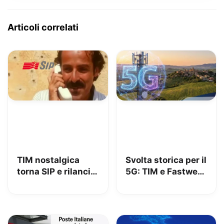
Articoli correlati
TIM nostalgica
Svolta storica per il
torna SIP e rilancia
5G: TIM e Fastweb
uno spot di 32 anni
+ Vodafone
fa
insieme per dire
addio alle zone
senza segnale