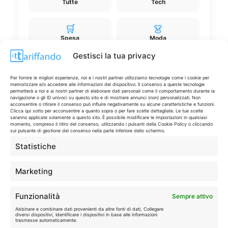
Tutte
Tech
🛒
👗
Spesa
Moda
Gestisci la tua privacy
🏠
💎
Casa
Extra
Per fornire le migliori esperienze, noi e i nostri partner utilizziamo tecnologie come i cookie per
memorizzare e/o accedere alle informazioni del dispositivo. Il consenso a queste tecnologie
permetterà a noi e ai nostri partner di elaborare dati personali come il comportamento durante la
navigazione o gli ID univoci su questo sito e di mostrare annunci (non) personalizzati. Non
acconsentire o ritirare il consenso può influire negativamente su alcune caratteristiche e funzioni.
Clicca qui sotto per acconsentire a quanto sopra o per fare scelte dettagliate. Le tue scelte
saranno applicate solamente a questo sito. È possibile modificare le impostazioni in qualsiasi
momento, compreso il ritiro del consenso, utilizzando i pulsanti della Cookie Policy o cliccando
sul pulsante di gestione del consenso nella parte inferiore dello schermo.
Disclaimer
Statistiche
I marchi citati appartengono ai rispettivi proprietari. Le offerte
Marketing
segnalate possono subire variazioni: verifica sempre le condizioni
sui siti ufficiali.
Funzionalità
Sempre attivo
Abbinare e combinare dati provenienti da altre fonti di dati, Collegare
diversi dispositivi, Identificare i dispositivi in base alle informazioni
trasmesse automaticamente.