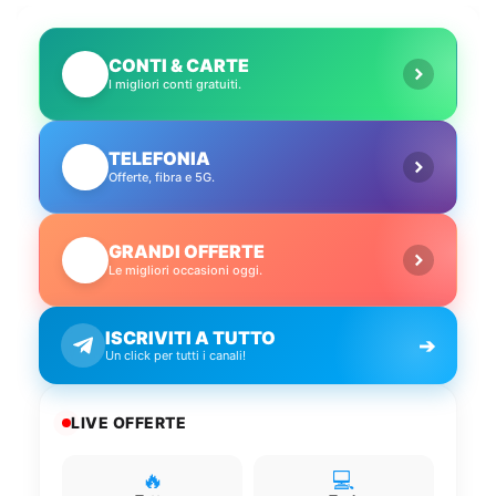
CONTI & CARTE
💳
I migliori conti gratuiti.
TELEFONIA
📱
Offerte, fibra e 5G.
GRANDI OFFERTE
🔥
Le migliori occasioni oggi.
ISCRIVITI A TUTTO
➔
Un click per tutti i canali!
LIVE OFFERTE
🔥
💻