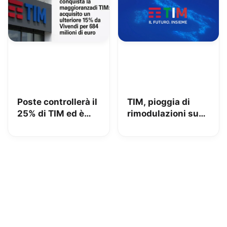
Poste controllerà il
TIM, pioggia di
25% di TIM ed è
rimodulazioni su
azionista di
fisso e mobile
maggioranza: iliad
beffata