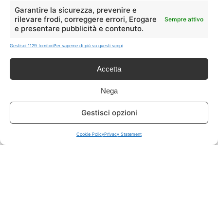
LIVE OFFERTE
Garantire la sicurezza, prevenire e
rilevare frodi, correggere errori, Erogare
Sempre attivo
e presentare pubblicità e contenuto.
🔥
💻
Tutte
Tech
Gestisci 1129 fornitori
Per saperne di più su questi scopi
🛒
👗
Accetta
Spesa
Moda
Nega
🏠
💎
Gestisci opzioni
Casa
Extra
Cookie Policy
Privacy Statement
Disclaimer
I marchi citati appartengono ai rispettivi proprietari. Le offerte
segnalate possono subire variazioni: verifica sempre le condizioni