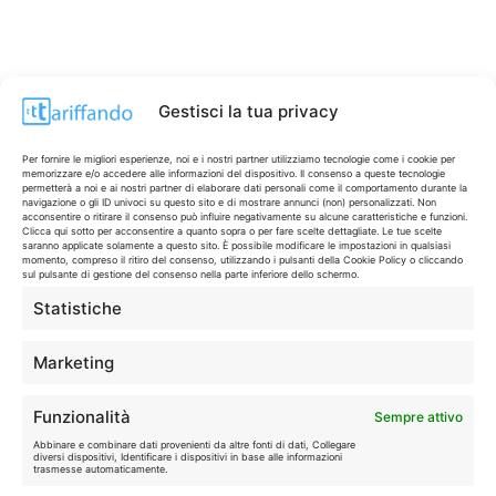
Gestisci la tua privacy
CONTI & CARTE
💳
Per fornire le migliori esperienze, noi e i nostri partner utilizziamo tecnologie come i cookie per
memorizzare e/o accedere alle informazioni del dispositivo. Il consenso a queste tecnologie
I migliori conti gratuiti.
permetterà a noi e ai nostri partner di elaborare dati personali come il comportamento durante la
navigazione o gli ID univoci su questo sito e di mostrare annunci (non) personalizzati. Non
acconsentire o ritirare il consenso può influire negativamente su alcune caratteristiche e funzioni.
Clicca qui sotto per acconsentire a quanto sopra o per fare scelte dettagliate. Le tue scelte
saranno applicate solamente a questo sito. È possibile modificare le impostazioni in qualsiasi
TELEFONIA
📱
momento, compreso il ritiro del consenso, utilizzando i pulsanti della Cookie Policy o cliccando
Offerte, fibra e 5G.
sul pulsante di gestione del consenso nella parte inferiore dello schermo.
Statistiche
GRANDI OFFERTE
🔥
Marketing
Le migliori occasioni oggi.
Funzionalità
Sempre attivo
ISCRIVITI A TUTTO
➔
Abbinare e combinare dati provenienti da altre fonti di dati, Collegare
Un click per tutti i canali!
diversi dispositivi, Identificare i dispositivi in base alle informazioni
trasmesse automaticamente.