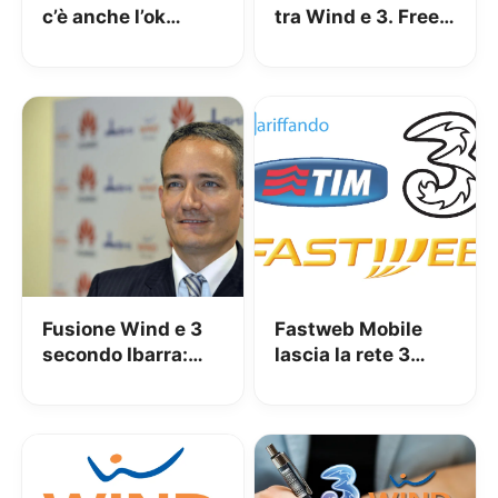
c’è anche l’ok
tra Wind e 3. Free
dell’AGCOM
mobile arriva in
Italia
Fusione Wind e 3
Fastweb Mobile
secondo Ibarra:
lascia la rete 3
arriverà un
Italia per quella di
operatore in grado
TIM
di investire di più