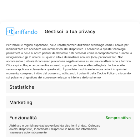
Gestisci la tua privacy
CONTI & CARTE
💳
Per fornire le migliori esperienze, noi e i nostri partner utilizziamo tecnologie come i cookie per
memorizzare e/o accedere alle informazioni del dispositivo. Il consenso a queste tecnologie
I migliori conti gratuiti.
permetterà a noi e ai nostri partner di elaborare dati personali come il comportamento durante la
navigazione o gli ID univoci su questo sito e di mostrare annunci (non) personalizzati. Non
acconsentire o ritirare il consenso può influire negativamente su alcune caratteristiche e funzioni.
Clicca qui sotto per acconsentire a quanto sopra o per fare scelte dettagliate. Le tue scelte
saranno applicate solamente a questo sito. È possibile modificare le impostazioni in qualsiasi
TELEFONIA
📱
momento, compreso il ritiro del consenso, utilizzando i pulsanti della Cookie Policy o cliccando
Offerte, fibra e 5G.
sul pulsante di gestione del consenso nella parte inferiore dello schermo.
Statistiche
GRANDI OFFERTE
🔥
Marketing
Le migliori occasioni oggi.
Funzionalità
Sempre attivo
ISCRIVITI A TUTTO
➔
Abbinare e combinare dati provenienti da altre fonti di dati, Collegare
Un click per tutti i canali!
diversi dispositivi, Identificare i dispositivi in base alle informazioni
trasmesse automaticamente.