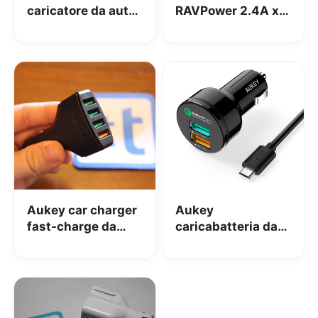
caricatore da auto,
RAVPower 2.4A x2:
auricolare
la nostra
bluetooth e
recensione
purificatore d’aria:
la nostra
recensione
Aukey car charger
Aukey
fast-charge da
caricabatteria da
54W: la nostra
auto Quick Charge:
recensione
la nostra
recensione