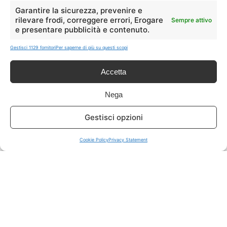
LIVE OFFERTE
Garantire la sicurezza, prevenire e
rilevare frodi, correggere errori, Erogare
Sempre attivo
e presentare pubblicità e contenuto.
🔥
💻
Tutte
Tech
Gestisci 1129 fornitori
Per saperne di più su questi scopi
🛒
👗
Accetta
Spesa
Moda
Nega
🏠
💎
Gestisci opzioni
Casa
Extra
Cookie Policy
Privacy Statement
Disclaimer
I marchi citati appartengono ai rispettivi proprietari. Le offerte
segnalate possono subire variazioni: verifica sempre le condizioni