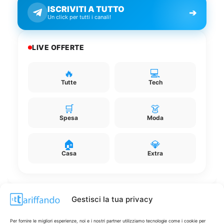
ISCRIVITI A TUTTO
➔
Un click per tutti i canali!
LIVE OFFERTE
🔥
💻
Tutte
Tech
🛒
👗
Spesa
Moda
🏠
💎
Casa
Extra
Gestisci la tua privacy
Disclaimer
Per fornire le migliori esperienze, noi e i nostri partner utilizziamo tecnologie come i cookie per