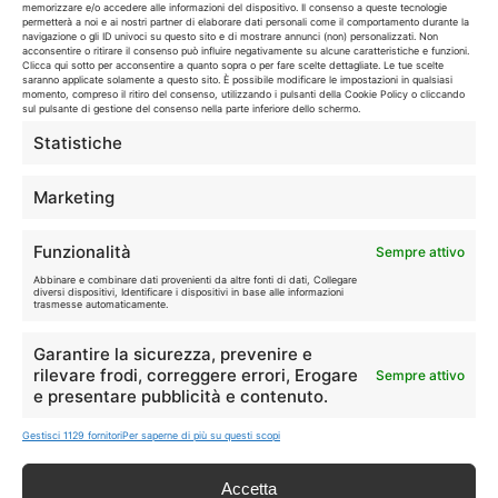
memorizzare e/o accedere alle informazioni del dispositivo. Il consenso a queste tecnologie
permetterà a noi e ai nostri partner di elaborare dati personali come il comportamento durante la
navigazione o gli ID univoci su questo sito e di mostrare annunci (non) personalizzati. Non
I marchi citati appartengono ai rispettivi proprietari. Le offerte
acconsentire o ritirare il consenso può influire negativamente su alcune caratteristiche e funzioni.
Clicca qui sotto per acconsentire a quanto sopra o per fare scelte dettagliate. Le tue scelte
segnalate possono subire variazioni: verifica sempre le condizioni
saranno applicate solamente a questo sito. È possibile modificare le impostazioni in qualsiasi
sui siti ufficiali.
momento, compreso il ritiro del consenso, utilizzando i pulsanti della Cookie Policy o cliccando
sul pulsante di gestione del consenso nella parte inferiore dello schermo.
Statistiche
Info
Marketing
In qualità di Affiliato Amazon ed eBay, Tariffando riceve un
Funzionalità
Sempre attivo
guadagno dagli acquisti idonei.
Abbinare e combinare dati provenienti da altre fonti di dati, Collegare
diversi dispositivi, Identificare i dispositivi in base alle informazioni
Note Legali
|
Cookie Policy
trasmesse automaticamente.
Garantire la sicurezza, prevenire e
rilevare frodi, correggere errori, Erogare
Sempre attivo
e presentare pubblicità e contenuto.
Gestisci 1129 fornitori
Per saperne di più su questi scopi
Accetta