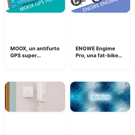
MOOX, un antifurto
ENGWE Engime
GPS super
Pro, una fat-bike
interessante per
super divertente
tenere al sicuro
auto, moto e non
solo: la nostra
prova