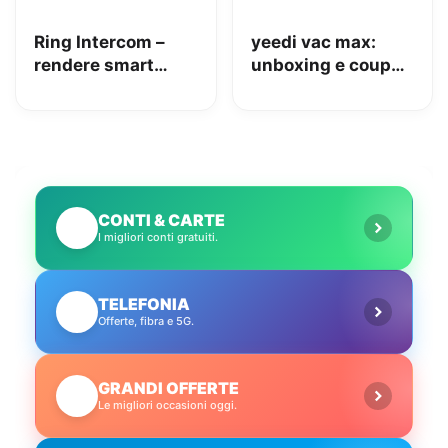
Ring Intercom –
yeedi vac max:
rendere smart
unboxing e coupon
qualsiasi citofono
Amazon da 110€
in pochi minuti!
CONTI & CARTE
💳
I migliori conti gratuiti.
TELEFONIA
📱
Offerte, fibra e 5G.
GRANDI OFFERTE
🔥
Le migliori occasioni oggi.