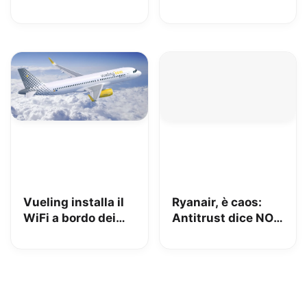
limiti ma con tante
a mano:
regole
aumentano i costi
del 16,7%
Vueling installa il
Ryanair, è caos:
WiFi a bordo dei
Antitrust dice NO
suoi velivoli con
ai bagagli a
tariffe a partire da
pagamento
2 euro