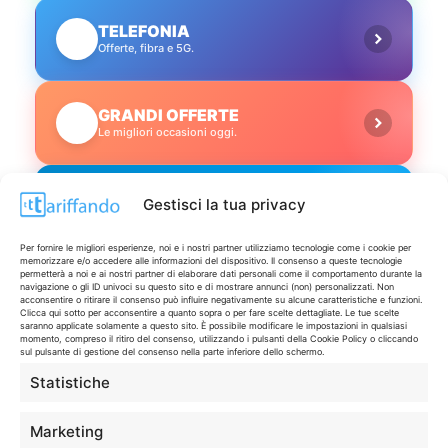
TELEFONIA
📱
Offerte, fibra e 5G.
GRANDI OFFERTE
🔥
Le migliori occasioni oggi.
ISCRIVITI A TUTTO
➔
Gestisci la tua privacy
Un click per tutti i canali!
Per fornire le migliori esperienze, noi e i nostri partner utilizziamo tecnologie come i cookie per
memorizzare e/o accedere alle informazioni del dispositivo. Il consenso a queste tecnologie
LIVE OFFERTE
permetterà a noi e ai nostri partner di elaborare dati personali come il comportamento durante la
navigazione o gli ID univoci su questo sito e di mostrare annunci (non) personalizzati. Non
acconsentire o ritirare il consenso può influire negativamente su alcune caratteristiche e funzioni.
Clicca qui sotto per acconsentire a quanto sopra o per fare scelte dettagliate. Le tue scelte
🔥
💻
saranno applicate solamente a questo sito. È possibile modificare le impostazioni in qualsiasi
Tutte
Tech
momento, compreso il ritiro del consenso, utilizzando i pulsanti della Cookie Policy o cliccando
sul pulsante di gestione del consenso nella parte inferiore dello schermo.
Statistiche
🛒
👗
Spesa
Moda
Marketing