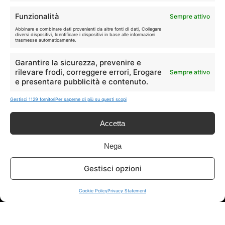
🏠
💎
Funzionalità
Sempre attivo
Casa
Extra
Abbinare e combinare dati provenienti da altre fonti di dati, Collegare
diversi dispositivi, Identificare i dispositivi in base alle informazioni
trasmesse automaticamente.
Garantire la sicurezza, prevenire e
rilevare frodi, correggere errori, Erogare
Sempre attivo
e presentare pubblicità e contenuto.
Disclaimer
Gestisci 1129 fornitori
Per saperne di più su questi scopi
I marchi citati appartengono ai rispettivi proprietari. Le offerte
segnalate possono subire variazioni: verifica sempre le condizioni
Accetta
sui siti ufficiali.
Nega
Gestisci opzioni
Info
Cookie Policy
Privacy Statement
In qualità di Affiliato Amazon ed eBay, Tariffando riceve un
guadagno dagli acquisti idonei.
Note Legali
|
Cookie Policy