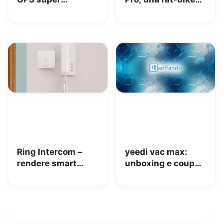
interessante per
super divertente
tenere al sicuro
auto, moto e non
solo: la nostra
prova
Ring Intercom –
yeedi vac max:
rendere smart
unboxing e coupon
qualsiasi citofono
Amazon da 110€
in pochi minuti!