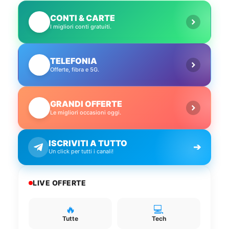
CONTI & CARTE
💳
I migliori conti gratuiti.
TELEFONIA
📱
Offerte, fibra e 5G.
GRANDI OFFERTE
🔥
Le migliori occasioni oggi.
ISCRIVITI A TUTTO
➔
Un click per tutti i canali!
LIVE OFFERTE
🔥
💻
Tutte
Tech