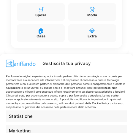
🛒
👗
Spesa
Moda
🏠
💎
Casa
Extra
Gestisci la tua privacy
Disclaimer
Per fornire le migliori esperienze, noi e i nostri partner utilizziamo tecnologie come i cookie per
memorizzare e/o accedere alle informazioni del dispositivo. Il consenso a queste tecnologie
permetterà a noi e ai nostri partner di elaborare dati personali come il comportamento durante la
navigazione o gli ID univoci su questo sito e di mostrare annunci (non) personalizzati. Non
I marchi citati appartengono ai rispettivi proprietari. Le offerte
acconsentire o ritirare il consenso può influire negativamente su alcune caratteristiche e funzioni.
Clicca qui sotto per acconsentire a quanto sopra o per fare scelte dettagliate. Le tue scelte
segnalate possono subire variazioni: verifica sempre le condizioni
saranno applicate solamente a questo sito. È possibile modificare le impostazioni in qualsiasi
sui siti ufficiali.
momento, compreso il ritiro del consenso, utilizzando i pulsanti della Cookie Policy o cliccando
sul pulsante di gestione del consenso nella parte inferiore dello schermo.
Statistiche
Info
Marketing