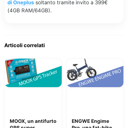
di Oneplus
soltanto tramite invito a 399€
(4GB RAM/64GB).
Articoli correlati
MOOX, un antifurto
ENGWE Engime
GPS super
Pro, una fat-bike