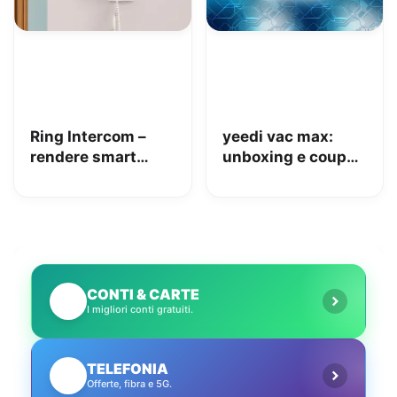
Ring Intercom –
yeedi vac max:
rendere smart
unboxing e coupon
qualsiasi citofono
Amazon da 110€
in pochi minuti!
CONTI & CARTE
💳
I migliori conti gratuiti.
TELEFONIA
📱
Offerte, fibra e 5G.