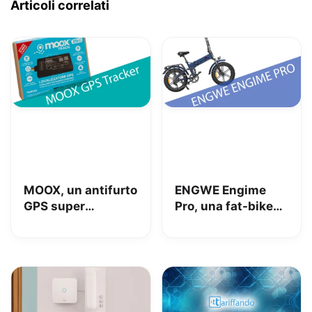
Articoli correlati
MOOX, un antifurto
ENGWE Engime
GPS super
Pro, una fat-bike
interessante per
super divertente
tenere al sicuro
auto, moto e non
solo: la nostra
prova