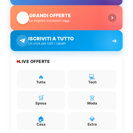
GRANDI OFFERTE
🔥
Le migliori occasioni oggi.
ISCRIVITI A TUTTO
➔
Un click per tutti i canali!
LIVE OFFERTE
🔥
💻
Tutte
Tech
🛒
👗
Spesa
Moda
🏠
💎
Casa
Extra