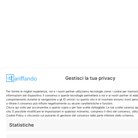
Gestisci la tua privacy
Per fornire le migliori esperienze, noi e i nostri partner utilizziamo tecnologie come i cookie per memor
informazioni del dispositivo. Il consenso a queste tecnologie permetterà a noi e ai nostri partner di ela
comportamento durante la navigazione o gli ID univoci su questo sito e di mostrare annunci (non) pers
o ritirare il consenso può influire negativamente su alcune caratteristiche e funzioni.
Clicca qui sotto per acconsentire a quanto sopra o per fare scelte dettagliate. Le tue scelte saranno a
sito. È possibile modificare le impostazioni in qualsiasi momento, compreso il ritiro del consenso, utiliz
Cookie Policy o cliccando sul pulsante di gestione del consenso nella parte inferiore dello schermo.
Statistiche