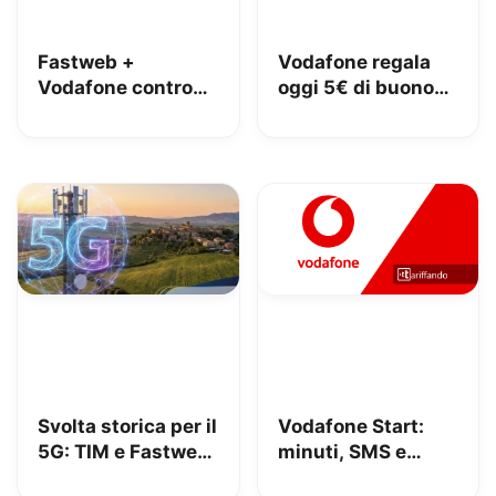
Fastweb +
Vodafone regala
Vodafone contro
oggi 5€ di buono
iliad: lo spot con
Amazon, 10€ con
Megan tra le
Vodafone Club
polemiche
Svolta storica per il
Vodafone Start:
5G: TIM e Fastweb
minuti, SMS e
+ Vodafone
150GB in 5G a