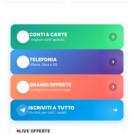
insieme per dire
9.95€
addio alle zone
senza segnale
CONTI & CARTE
💳
I migliori conti gratuiti.
TELEFONIA
📱
Offerte, fibra e 5G.
GRANDI OFFERTE
🔥
Le migliori occasioni oggi.
ISCRIVITI A TUTTO
➔
Un click per tutti i canali!
LIVE OFFERTE