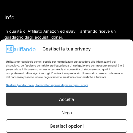
Info
In qualità di Affiliato Amazon ed eBay, Tariffando riceve un
guadagno dagli acquisti idonei.
Gestisci la tua privacy
Note Legali
|
Cookie Policy
Utilizziamo tecnologie come i cookie per memorizzare e/o accedere alle informazioni del
dispositivo. Lo facciamo per migliorare l'esperienza di navigazione e per mostrare annunci (non)
personalizzati. Il consenso a queste tecnologie ci consentirà di elaborare dati quali il
comportamento di navigazione o gli ID univoci su questo sito. Il mancato consenso o la revoca
del consenso possono influire negativamente su alcune caratteristiche e funzioni.
Gestisci {vendor_count} fornitori
Per saperne di più su questi scopi
Accetta
Chi Siamo
|
Contattaci
Nega
Gestisci opzioni