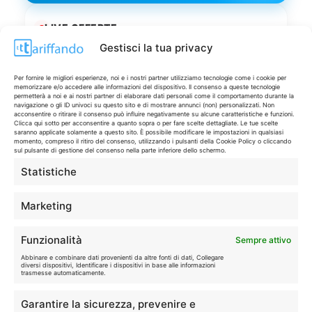
LIVE OFFERTE
Gestisci la tua privacy
🔥
💻
Tutte
Tech
Per fornire le migliori esperienze, noi e i nostri partner utilizziamo tecnologie come i cookie per
memorizzare e/o accedere alle informazioni del dispositivo. Il consenso a queste tecnologie
permetterà a noi e ai nostri partner di elaborare dati personali come il comportamento durante la
navigazione o gli ID univoci su questo sito e di mostrare annunci (non) personalizzati. Non
🛒
👗
acconsentire o ritirare il consenso può influire negativamente su alcune caratteristiche e funzioni.
Clicca qui sotto per acconsentire a quanto sopra o per fare scelte dettagliate. Le tue scelte
Spesa
Moda
saranno applicate solamente a questo sito. È possibile modificare le impostazioni in qualsiasi
momento, compreso il ritiro del consenso, utilizzando i pulsanti della Cookie Policy o cliccando
sul pulsante di gestione del consenso nella parte inferiore dello schermo.
🏠
💎
Statistiche
Casa
Extra
Marketing
Funzionalità
Sempre attivo
Abbinare e combinare dati provenienti da altre fonti di dati, Collegare
diversi dispositivi, Identificare i dispositivi in base alle informazioni
Disclaimer
trasmesse automaticamente.
I marchi citati appartengono ai rispettivi proprietari. Le offerte
Garantire la sicurezza, prevenire e