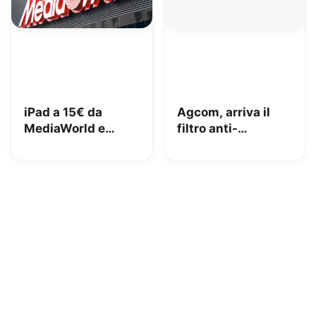
iPad a 15€ da
Agcom, arriva il
MediaWorld e
filtro anti-
adesso lo vuole
spoofing: addio al
indietro: come
telemarketing
stanno le cose e
selvaggio?
cosa abbiamo fatto
noi