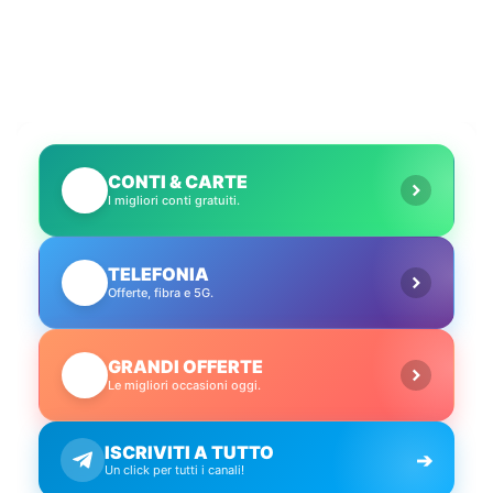
CONTI & CARTE
💳
I migliori conti gratuiti.
TELEFONIA
📱
Offerte, fibra e 5G.
GRANDI OFFERTE
🔥
Le migliori occasioni oggi.
ISCRIVITI A TUTTO
➔
Un click per tutti i canali!