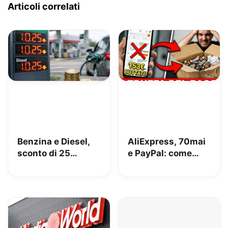
Articoli correlati
Benzina e Diesel,
AliExpress, 70mai
sconto di 25
e PayPal: come
centesimi da oggi
perdere 153€
[AGGIORNATO,
risolto!]