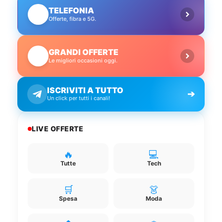
TELEFONIA
📱
Offerte, fibra e 5G.
GRANDI OFFERTE
🔥
Le migliori occasioni oggi.
ISCRIVITI A TUTTO
➔
Un click per tutti i canali!
LIVE OFFERTE
🔥
💻
Tutte
Tech
🛒
👗
Spesa
Moda