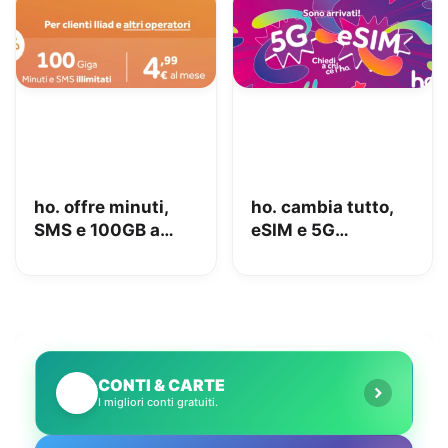
ho. offre minuti,
ho. cambia tutto,
SMS e 100GB a
eSIM e 5G
4.99€ al mese!
finalmente
ufficiali: prezzi e
novità
CONTI & CARTE
💳
I migliori conti gratuiti.