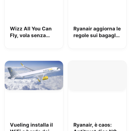
Wizz All You Can
Ryanair aggiorna le
Fly, vola senza
regole sui bagagli
limiti ma con tante
a mano:
regole
aumentano i costi
del 16,7%
Vueling installa il
Ryanair, è caos: