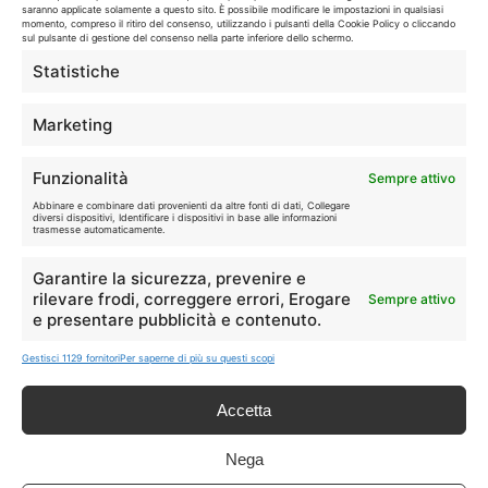
saranno applicate solamente a questo sito. È possibile modificare le impostazioni in qualsiasi
momento, compreso il ritiro del consenso, utilizzando i pulsanti della Cookie Policy o cliccando
sul pulsante di gestione del consenso nella parte inferiore dello schermo.
Statistiche
Marketing
Disclaimer
Funzionalità
Sempre attivo
I marchi citati appartengono ai rispettivi proprietari. Le offerte
Abbinare e combinare dati provenienti da altre fonti di dati, Collegare
segnalate possono subire variazioni: verifica sempre le condizioni
diversi dispositivi, Identificare i dispositivi in base alle informazioni
trasmesse automaticamente.
sui siti ufficiali.
Garantire la sicurezza, prevenire e
rilevare frodi, correggere errori, Erogare
Sempre attivo
e presentare pubblicità e contenuto.
Info
Gestisci 1129 fornitori
Per saperne di più su questi scopi
In qualità di Affiliato Amazon ed eBay, Tariffando riceve un
guadagno dagli acquisti idonei.
Accetta
Note Legali
|
Cookie Policy
Nega