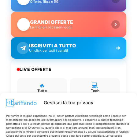
Offerte, fibra e 5G.
GRANDI OFFERTE
🔥
Le migliori occasioni oggi.
ISCRIVITI A TUTTO
➔
Un click per tutti i canali!
LIVE OFFERTE
🔥
💻
Tutte
Tech
Gestisci la tua privacy
🛒
👗
Spesa
Moda
Per fornire le migliori esperienze, noi e i nostri partner utilizziamo tecnologie come i cookie per
memorizzare e/o accedere alle informazioni del dispositivo. Il consenso a queste tecnologie
permetterà a noi e ai nostri partner di elaborare dati personali come il comportamento durante la
🏠
💎
navigazione o gli ID univoci su questo sito e di mostrare annunci (non) personalizzati. Non
acconsentire o ritirare il consenso può influire negativamente su alcune caratteristiche e funzioni.
Casa
Extra
Clicca qui sotto per acconsentire a quanto sopra o per fare scelte dettagliate. Le tue scelte