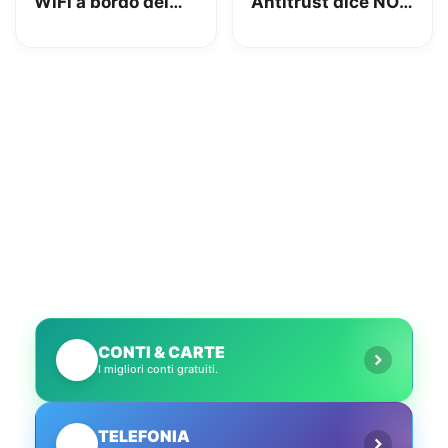
WiFi a bordo dei
Antitrust dice NO
suoi velivoli con
ai bagagli a
tariffe a partire da
pagamento
2 euro
CONTI & CARTE
💳
I migliori conti gratuiti.
TELEFONIA
📱