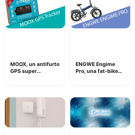
MOOX, un antifurto
ENGWE Engime
GPS super
Pro, una fat-bike
interessante per
super divertente
tenere al sicuro
auto, moto e non
solo: la nostra
prova