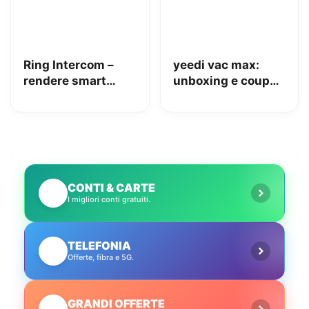
Ring Intercom –
yeedi vac max:
rendere smart
unboxing e coupon
qualsiasi citofono
Amazon da 110€
in pochi minuti!
CONTI & CARTE
💳
I migliori conti gratuiti.
TELEFONIA
📱
Offerte, fibra e 5G.
GRANDI OFFERTE
🔥