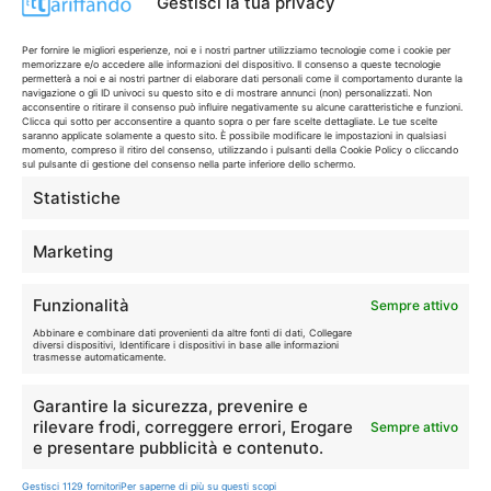
Gestisci la tua privacy
Disclaimer
Per fornire le migliori esperienze, noi e i nostri partner utilizziamo tecnologie come i cookie per
memorizzare e/o accedere alle informazioni del dispositivo. Il consenso a queste tecnologie
permetterà a noi e ai nostri partner di elaborare dati personali come il comportamento durante la
navigazione o gli ID univoci su questo sito e di mostrare annunci (non) personalizzati. Non
I marchi citati appartengono ai rispettivi proprietari. Le offerte
acconsentire o ritirare il consenso può influire negativamente su alcune caratteristiche e funzioni.
Clicca qui sotto per acconsentire a quanto sopra o per fare scelte dettagliate. Le tue scelte
segnalate possono subire variazioni: verifica sempre le condizioni
saranno applicate solamente a questo sito. È possibile modificare le impostazioni in qualsiasi
sui siti ufficiali.
momento, compreso il ritiro del consenso, utilizzando i pulsanti della Cookie Policy o cliccando
sul pulsante di gestione del consenso nella parte inferiore dello schermo.
Statistiche
Info
Marketing
In qualità di Affiliato Amazon ed eBay, Tariffando riceve un
Funzionalità
Sempre attivo
guadagno dagli acquisti idonei.
Abbinare e combinare dati provenienti da altre fonti di dati, Collegare
diversi dispositivi, Identificare i dispositivi in base alle informazioni
Note Legali
|
Cookie Policy
trasmesse automaticamente.
Garantire la sicurezza, prevenire e
rilevare frodi, correggere errori, Erogare
Sempre attivo
e presentare pubblicità e contenuto.
Gestisci 1129 fornitori
Per saperne di più su questi scopi