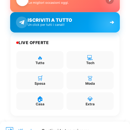
Le migliori occasioni oggi.
ISCRIVITI A TUTTO
➔
Un click per tutti i canali!
LIVE OFFERTE
🔥
💻
Tutte
Tech
🛒
👗
Spesa
Moda
🏠
💎
Casa
Extra