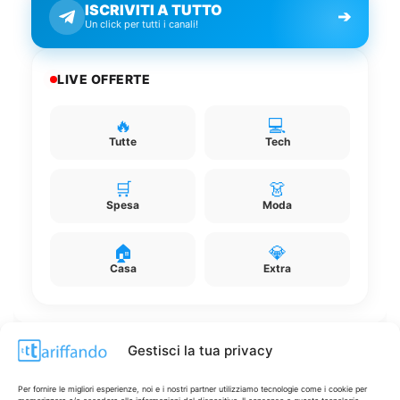
ISCRIVITI A TUTTO
➔
Un click per tutti i canali!
LIVE OFFERTE
🔥
💻
Tutte
Tech
🛒
👗
Spesa
Moda
🏠
💎
Casa
Extra
Gestisci la tua privacy
Disclaimer
Per fornire le migliori esperienze, noi e i nostri partner utilizziamo tecnologie come i cookie per