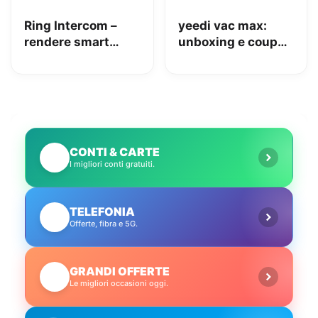
Ring Intercom –
yeedi vac max:
rendere smart
unboxing e coupon
qualsiasi citofono
Amazon da 110€
in pochi minuti!
CONTI & CARTE
💳
I migliori conti gratuiti.
TELEFONIA
📱
Offerte, fibra e 5G.
GRANDI OFFERTE
🔥
Le migliori occasioni oggi.