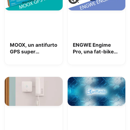
MOOX, un antifurto
ENGWE Engime
GPS super
Pro, una fat-bike
interessante per
super divertente
tenere al sicuro
auto, moto e non
solo: la nostra
prova