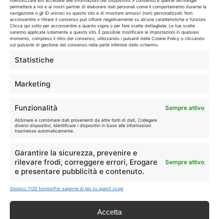
memorizzare e/o accedere alle informazioni del dispositivo. Il consenso a queste tecnologie
permetterà a noi e ai nostri partner di elaborare dati personali come il comportamento durante la
navigazione o gli ID univoci su questo sito e di mostrare annunci (non) personalizzati. Non
I marchi citati appartengono ai rispettivi proprietari. Le offerte
acconsentire o ritirare il consenso può influire negativamente su alcune caratteristiche e funzioni.
Clicca qui sotto per acconsentire a quanto sopra o per fare scelte dettagliate. Le tue scelte
segnalate possono subire variazioni: verifica sempre le condizioni
saranno applicate solamente a questo sito. È possibile modificare le impostazioni in qualsiasi
sui siti ufficiali.
momento, compreso il ritiro del consenso, utilizzando i pulsanti della Cookie Policy o cliccando
sul pulsante di gestione del consenso nella parte inferiore dello schermo.
Statistiche
Info
Marketing
In qualità di Affiliato Amazon ed eBay, Tariffando riceve un
Funzionalità
Sempre attivo
guadagno dagli acquisti idonei.
Abbinare e combinare dati provenienti da altre fonti di dati, Collegare
diversi dispositivi, Identificare i dispositivi in base alle informazioni
Note Legali
|
Cookie Policy
trasmesse automaticamente.
Garantire la sicurezza, prevenire e
rilevare frodi, correggere errori, Erogare
Sempre attivo
e presentare pubblicità e contenuto.
Gestisci 1129 fornitori
Per saperne di più su questi scopi
Accetta