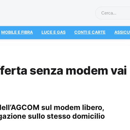
MOBILE E FIBRA
LUCE E GAS
CONTI E CARTE
ASSICU
offerta senza modem vai
 dell’AGCOM sul modem libero,
igazione sullo stesso domicilio