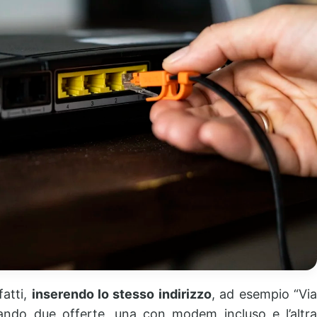
atti,
inserendo lo stesso indirizzo
, ad esempio “Via
ando due offerte, una con modem incluso e l’altra