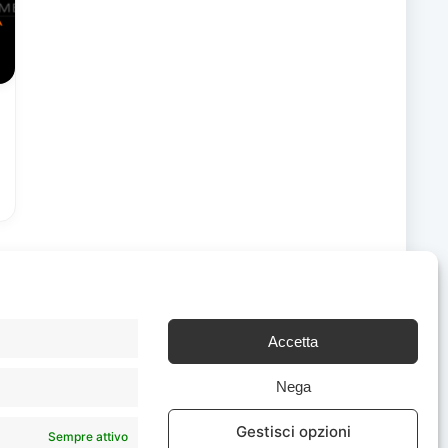
Accetta
Chi Siamo
|
Contattaci
Nega
Gestisci opzioni
Sempre attivo