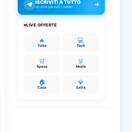
ISCRIVITI A TUTTO
➔
Un click per tutti i canali!
LIVE OFFERTE
🔥
💻
Tutte
Tech
🛒
👗
Spesa
Moda
d
🏠
💎
Casa
Extra