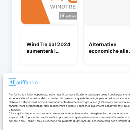
WindTre dal 2024
Alternative
aumenterà i
economiche alla
prezzi seguendo
Fibra di Iliad per
l’inflazione e non
chi non è copert
potrete recedere
Disclaimer
Per fornire le migliori esperienze, noi e i nostri partner utilizziamo tecnologie come i cookie per mem
accedere alle informazioni del dispositivo. Il consenso a queste tecnologie permetterà a noi e ai nost
elaborare dati personali come il comportamento durante la navigazione o gli ID univoci su questo sit
annunci (non) personalizzati. Non acconsentire o ritirare il consenso può influire negativamente su al
I marchi citati appartengono ai rispettivi proprietari. Le
e funzioni.
offerte segnalate possono subire variazioni: verifica
Clicca qui sotto per acconsentire a quanto sopra o per fare scelte dettagliate. Le tue scelte sarann
a questo sito. È possibile modificare le impostazioni in qualsiasi momento, compreso il ritiro del con
sempre le condizioni sui siti ufficiali.
pulsanti della Cookie Policy o cliccando sul pulsante di gestione del consenso nella parte inferiore 