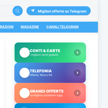
Migliori offerte su Telegram
RAZIONI
MAGAZINE
CANALI TELEGRAM
CONTI & CARTE
💳
I migliori conti gratuiti.
TELEFONIA
📱
Offerte, fibra e 5G.
GRANDI OFFERTE
🔥
Le migliori occasioni oggi.