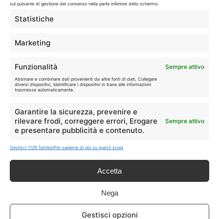
sul pulsante di gestione del consenso nella parte inferiore dello schermo.
LIVE OFFERTE
Statistiche
🔥
💻
Marketing
Tutte
Tech
Funzionalità
Sempre attivo
🛒
👗
Abbinare e combinare dati provenienti da altre fonti di dati, Collegare
Spesa
Moda
diversi dispositivi, Identificare i dispositivi in base alle informazioni
trasmesse automaticamente.
🏠
💎
Garantire la sicurezza, prevenire e
Casa
Extra
rilevare frodi, correggere errori, Erogare
Sempre attivo
e presentare pubblicità e contenuto.
Gestisci 1129 fornitori
Per saperne di più su questi scopi
Accetta
Disclaimer
Nega
I marchi citati appartengono ai rispettivi proprietari. Le offerte
Gestisci opzioni
segnalate possono subire variazioni: verifica sempre le condizioni