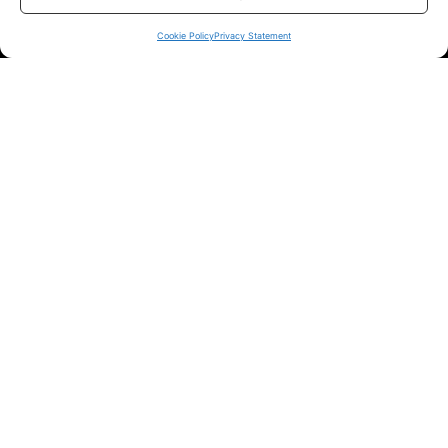
sui siti ufficiali.
Cookie Policy
Privacy Statement
Info
In qualità di Affiliato Amazon ed eBay, Tariffando riceve un
guadagno dagli acquisti idonei.
Note Legali
|
Cookie Policy
Chi Siamo
|
Contattaci