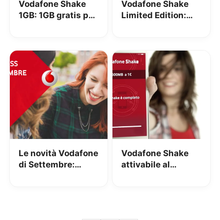
Vodafone Shake
Vodafone Shake
1GB: 1GB gratis per
Limited Edition:
gli under 30
300 minuti, 100
shakerando lo
SMS e 4 GB a 9€
smartphone
Le novità Vodafone
Vodafone Shake
di Settembre:
attivabile al
Shake per tutti gli
negozio con
Under 30
Vodafone Under
30 e Junior