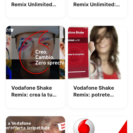
Remix Unlimited
Remix Unlimited:
Cool: 60GB, minuti
minuti, SMS e Giga
illimitati e 50 SMS
a partire da 9,50€
a 15€
Vodafone Shake
Vodafone Shake
Remix: crea la tua
Remix: potrete
promo
decidere i bundle
personalizzata con
della vostra offerta
minuti, giga ed
SMS