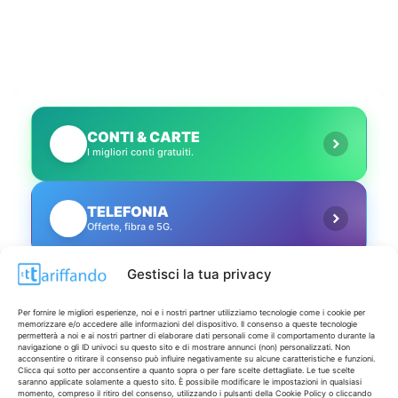
CONTI & CARTE
💳
I migliori conti gratuiti.
TELEFONIA
📱
Offerte, fibra e 5G.
Gestisci la tua privacy
GRANDI OFFERTE
🔥
Le migliori occasioni oggi.
Per fornire le migliori esperienze, noi e i nostri partner utilizziamo tecnologie come i cookie per
memorizzare e/o accedere alle informazioni del dispositivo. Il consenso a queste tecnologie
permetterà a noi e ai nostri partner di elaborare dati personali come il comportamento durante la
navigazione o gli ID univoci su questo sito e di mostrare annunci (non) personalizzati. Non
ISCRIVITI A TUTTO
➔
acconsentire o ritirare il consenso può influire negativamente su alcune caratteristiche e funzioni.
Un click per tutti i canali!
Clicca qui sotto per acconsentire a quanto sopra o per fare scelte dettagliate. Le tue scelte
saranno applicate solamente a questo sito. È possibile modificare le impostazioni in qualsiasi
momento, compreso il ritiro del consenso, utilizzando i pulsanti della Cookie Policy o cliccando