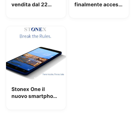
vendita dal 22
finalmente acceso:
luglio
Sarà campione di
risparmio?
Stonex One il
nuovo smartphone
made in Italy