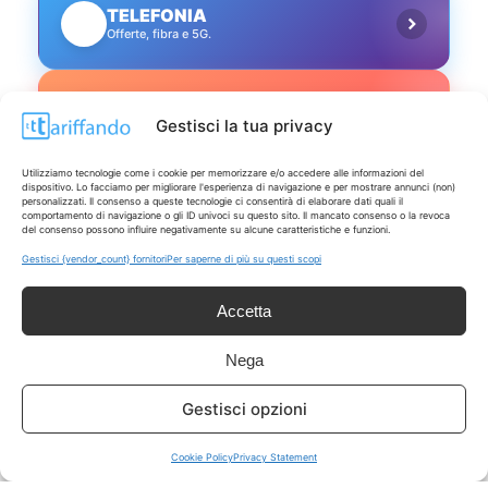
TELEFONIA
📱
Offerte, fibra e 5G.
GRANDI OFFERTE
🔥
Gestisci la tua privacy
Le migliori occasioni oggi.
Utilizziamo tecnologie come i cookie per memorizzare e/o accedere alle informazioni del
ISCRIVITI A TUTTO
dispositivo. Lo facciamo per migliorare l'esperienza di navigazione e per mostrare annunci (non)
➔
personalizzati. Il consenso a queste tecnologie ci consentirà di elaborare dati quali il
Un click per tutti i canali!
comportamento di navigazione o gli ID univoci su questo sito. Il mancato consenso o la revoca
del consenso possono influire negativamente su alcune caratteristiche e funzioni.
Gestisci {vendor_count} fornitori
Per saperne di più su questi scopi
LIVE OFFERTE
Accetta
🔥
💻
Tutte
Tech
Nega
🛒
👗
Gestisci opzioni
Spesa
Moda
Cookie Policy
Privacy Statement
🏠
💎