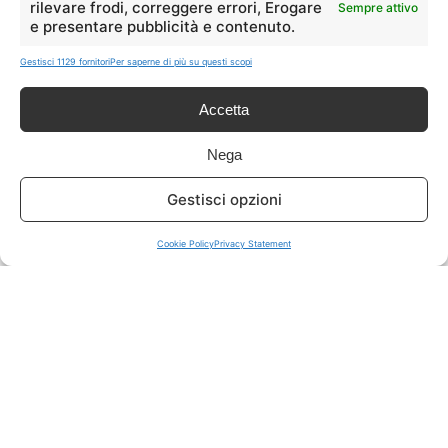
rilevare frodi, correggere errori, Erogare
Sempre attivo
e presentare pubblicità e contenuto.
ISCRIVITI A TUTTO
➔
Gestisci 1129 fornitori
Per saperne di più su questi scopi
Un click per tutti i canali!
Accetta
LIVE OFFERTE
Nega
🔥
💻
Gestisci opzioni
Tutte
Tech
Cookie Policy
Privacy Statement
🛒
👗
Spesa
Moda
🏠
💎
Casa
Extra