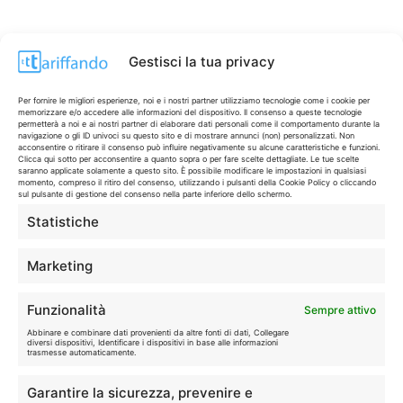
Gestisci la tua privacy
Per fornire le migliori esperienze, noi e i nostri partner utilizziamo tecnologie come i cookie per
memorizzare e/o accedere alle informazioni del dispositivo. Il consenso a queste tecnologie
permetterà a noi e ai nostri partner di elaborare dati personali come il comportamento durante la
navigazione o gli ID univoci su questo sito e di mostrare annunci (non) personalizzati. Non
acconsentire o ritirare il consenso può influire negativamente su alcune caratteristiche e funzioni.
Clicca qui sotto per acconsentire a quanto sopra o per fare scelte dettagliate. Le tue scelte
saranno applicate solamente a questo sito. È possibile modificare le impostazioni in qualsiasi
momento, compreso il ritiro del consenso, utilizzando i pulsanti della Cookie Policy o cliccando
sul pulsante di gestione del consenso nella parte inferiore dello schermo.
Statistiche
CONTI & CARTE
💳
I migliori conti gratuiti.
Marketing
TELEFONIA
📱
Funzionalità
Sempre attivo
Offerte, fibra e 5G.
Abbinare e combinare dati provenienti da altre fonti di dati, Collegare
diversi dispositivi, Identificare i dispositivi in base alle informazioni
trasmesse automaticamente.
GRANDI OFFERTE
🔥
Garantire la sicurezza, prevenire e
Le migliori occasioni oggi.