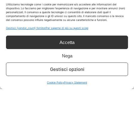
LIVE OFFERTE
Utilizziamo tecnologie come i cookie per memorizzare e/o accedere alle informazioni del
dispositivo. Lo facciamo per migliorare l'esperienza di navigazione e per mostrare annunci (non)
personalizzati. Il consenso a queste tecnologie ci consentirà di elaborare dati quali il
comportamento di navigazione o gli ID univoci su questo sito. Il mancato consenso o la revoca
🔥
💻
del consenso possono influire negativamente su alcune caratteristiche e funzioni.
Tutte
Tech
Gestisci {vendor_count} fornitori
Per saperne di più su questi scopi
🛒
👗
Accetta
Spesa
Moda
Nega
🏠
💎
Gestisci opzioni
Casa
Extra
Cookie Policy
Privacy Statement
Disclaimer
I marchi citati appartengono ai rispettivi proprietari. Le offerte
segnalate possono subire variazioni: verifica sempre le condizioni