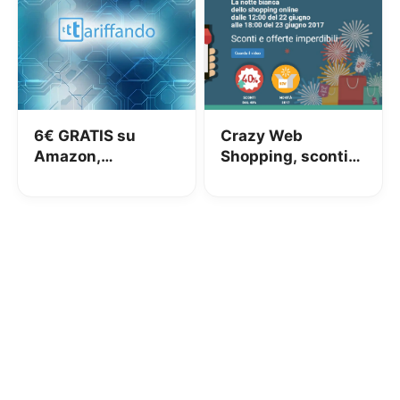
6€ GRATIS su
Crazy Web
Amazon,
Shopping, sconti
effettuando una
online su tanti
ricarica di almeno
prodotti fino
60€
all’80%