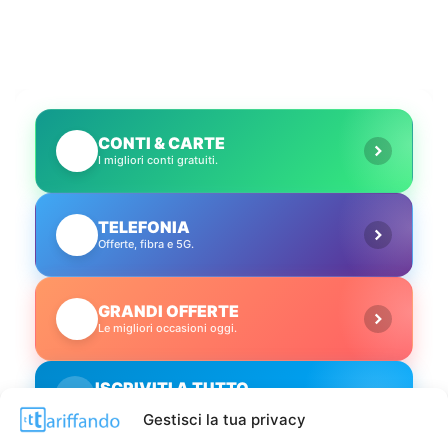
CONTI & CARTE
💳
I migliori conti gratuiti.
TELEFONIA
📱
Offerte, fibra e 5G.
GRANDI OFFERTE
🔥
Le migliori occasioni oggi.
ISCRIVITI A TUTTO
➔
Un click per tutti i canali!
Gestisci la tua privacy