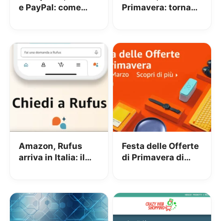
e PayPal: come
Primavera: tornano
perdere 153€
gli sconti dal 25 al
[AGGIORNATO,
31 Marzo
risolto!]
Amazon, Rufus
Festa delle Offerte
arriva in Italia: il
di Primavera di
nuovo assistente
Amazon 2024:
virtuale per lo
Risparmia su
shopping basato
Elettronica, Moda e
sull’IA
molto altro – Tutti i
tips!