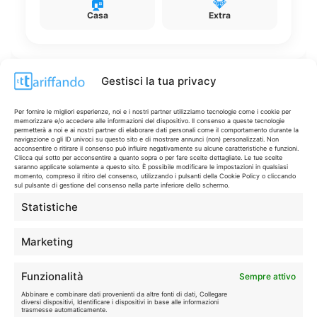
🏠
💎
Casa
Extra
Gestisci la tua privacy
Disclaimer
Per fornire le migliori esperienze, noi e i nostri partner utilizziamo tecnologie come i cookie per
memorizzare e/o accedere alle informazioni del dispositivo. Il consenso a queste tecnologie
permetterà a noi e ai nostri partner di elaborare dati personali come il comportamento durante la
navigazione o gli ID univoci su questo sito e di mostrare annunci (non) personalizzati. Non
I marchi citati appartengono ai rispettivi proprietari. Le offerte
acconsentire o ritirare il consenso può influire negativamente su alcune caratteristiche e funzioni.
Clicca qui sotto per acconsentire a quanto sopra o per fare scelte dettagliate. Le tue scelte
segnalate possono subire variazioni: verifica sempre le condizioni
saranno applicate solamente a questo sito. È possibile modificare le impostazioni in qualsiasi
sui siti ufficiali.
momento, compreso il ritiro del consenso, utilizzando i pulsanti della Cookie Policy o cliccando
sul pulsante di gestione del consenso nella parte inferiore dello schermo.
Statistiche
Info
Marketing
In qualità di Affiliato Amazon ed eBay, Tariffando riceve un
Funzionalità
Sempre attivo
guadagno dagli acquisti idonei.
Abbinare e combinare dati provenienti da altre fonti di dati, Collegare
diversi dispositivi, Identificare i dispositivi in base alle informazioni
Note Legali
|
Cookie Policy
trasmesse automaticamente.