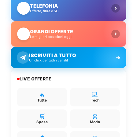
TELEFONIA
📱
Offerte, fibra e 5G.
GRANDI OFFERTE
🔥
Le migliori occasioni oggi.
ISCRIVITI A TUTTO
➔
Un click per tutti i canali!
LIVE OFFERTE
🔥
💻
Tutte
Tech
🛒
👗
Spesa
Moda