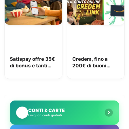
Satispay offre 35€
Credem, fino a
di bonus e tanti
200€ di buoni
servizi utili
Amazon con il
conto gratuito
CONTI & CARTE
💳
I migliori conti gratuiti.