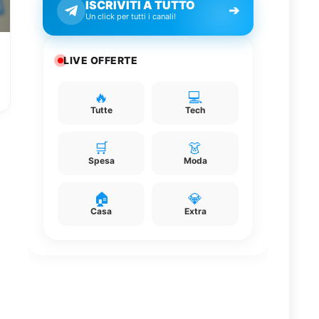
ISCRIVITI A TUTTO
➔
Un click per tutti i canali!
LIVE OFFERTE
🔥
💻
Tutte
Tech
🛒
👗
Spesa
Moda
🏠
💎
Casa
Extra