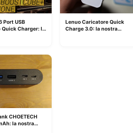
6 Port USB
Lenuo Caricatore Quick
 Quick Charger: la
Charge 3.0: la nostra
one
recensione
ank CHOETECH
Ah: la nostra
one