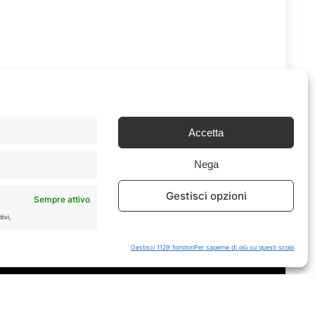
Accetta
Nega
Gestisci opzioni
Sempre attivo
Chi Siamo
|
Contattaci
ivi,
Gestisci 1129 fornitori
Per saperne di più su questi scopi
tà e
Sempre attivo