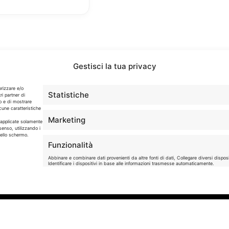
Gestisci la tua privacy
orizzare e/o
Statistiche
ri partner di
o e di mostrare
cune caratteristiche
Info
Marketing
o applicate solamente
senso, utilizzando i
dello schermo.
In qualità di Affiliato Amazon ed eBay, Tariffando riceve
Funzionalità
un guadagno dagli acquisti idonei.
Abbinare e combinare dati provenienti da altre fonti di dati, Collegare diversi disposit
Identificare i dispositivi in base alle informazioni trasmesse automaticamente.
Note Legali
|
Cookie Policy
Garantire la sicurezza, prevenire e rilevare frodi,
correggere errori, Erogare e presentare pubblici
contenuto.
iservati. - P. IVA 05424560877