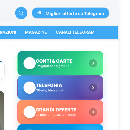
Migliori offerte su Telegram
RAZIONI
MAGAZINE
CANALI TELEGRAM
CONTI & CARTE
💳
I migliori conti gratuiti.
TELEFONIA
📱
Offerte, fibra e 5G.
GRANDI OFFERTE
🔥
Le migliori occasioni oggi.