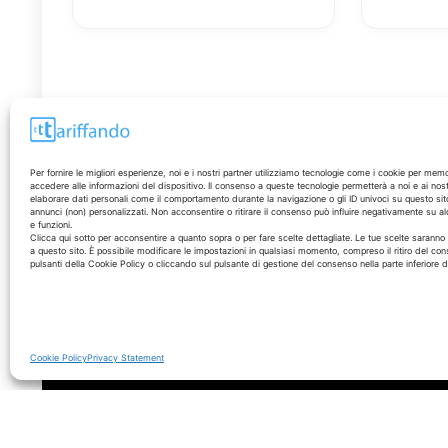
Per fornire le migliori esperienze, noi e i nostri partner utilizziamo tecnologie come i cookie per mem
accedere alle informazioni del dispositivo. Il consenso a queste tecnologie permetterà a noi e ai nost
elaborare dati personali come il comportamento durante la navigazione o gli ID univoci su questo sit
annunci (non) personalizzati. Non acconsentire o ritirare il consenso può influire negativamente su al
e funzioni.
Disclaimer
Clicca qui sotto per acconsentire a quanto sopra o per fare scelte dettagliate. Le tue scelte sarann
a questo sito. È possibile modificare le impostazioni in qualsiasi momento, compreso il ritiro del con
pulsanti della Cookie Policy o cliccando sul pulsante di gestione del consenso nella parte inferiore 
I marchi citati appartengono ai rispettivi proprietari. Le
offerte segnalate possono subire variazioni: verifica
sempre le condizioni sui siti ufficiali.
Cookie Policy
Privacy Statement
© 2026 - Tariffando® è un marchio registrato - Tutti i diritti sono r