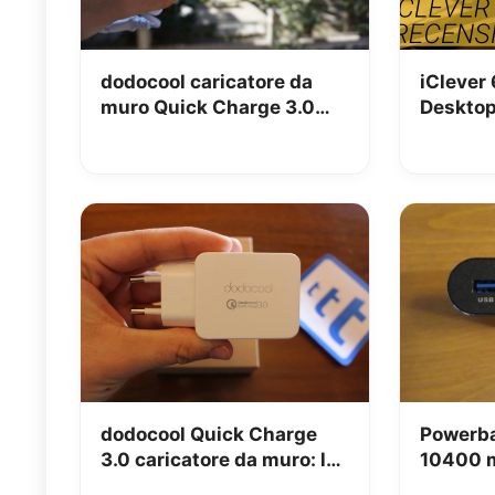
dodocool caricatore da
iClever 
muro Quick Charge 3.0
Desktop
con 5 USB: la recensione
recensi
dodocool Quick Charge
Powerb
3.0 caricatore da muro: la
10400 m
nostra recensione
recensi