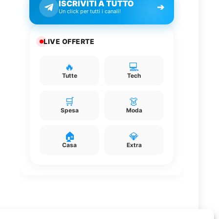
ISCRIVITI A TUTTO
➔
Un click per tutti i canali!
LIVE OFFERTE
🔥
💻
Tutte
Tech
🛒
👗
Spesa
Moda
🏠
💎
Casa
Extra