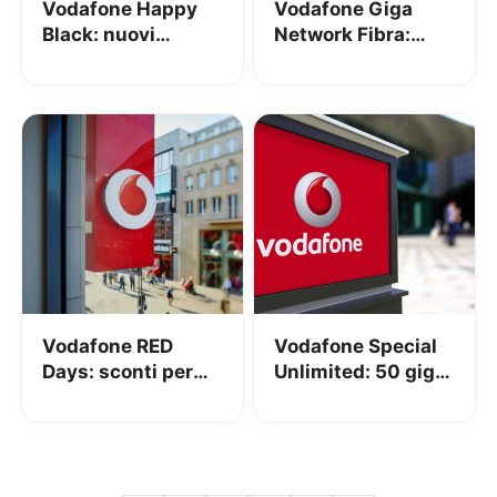
Vodafone Happy
Vodafone Giga
Black: nuovi
Network Fibra:
sconti, ecco tutti i
presentato il
dettagli
nuovo pacchetto
con NOW TV e
Vodafone TV
Vodafone RED
Vodafone Special
Days: sconti per
Unlimited: 50 giga
smartphone con
e minuti ed SMS
acquisto a rate e
illimitati a 5,99€ al
cash
mese