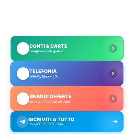
CONTI & CARTE
💳
I migliori conti gratuiti.
TELEFONIA
📱
Offerte, fibra e 5G.
GRANDI OFFERTE
🔥
Le migliori occasioni oggi.
ISCRIVITI A TUTTO
➔
Un click per tutti i canali!