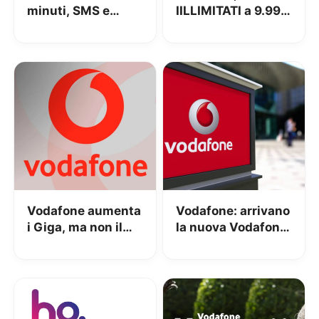
minuti, SMS e
IILLIMITATI a 9.99€
150GB in 5G a
con prezzo
9.95€
BLOCCATO
Vodafone aumenta
Vodafone: arrivano
i Giga, ma non il
la nuova Vodafone
costo, ad alcuni
Station e le nuove
clienti
offerte di rete fissa