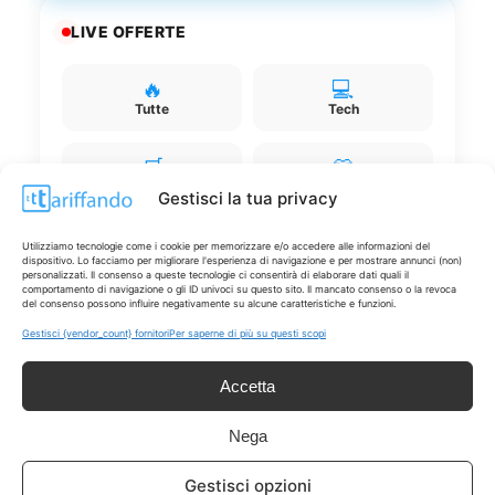
LIVE OFFERTE
🔥
💻
Tutte
Tech
🛒
👗
Spesa
Moda
Gestisci la tua privacy
🏠
💎
Utilizziamo tecnologie come i cookie per memorizzare e/o accedere alle informazioni del
dispositivo. Lo facciamo per migliorare l'esperienza di navigazione e per mostrare annunci (non)
Casa
Extra
personalizzati. Il consenso a queste tecnologie ci consentirà di elaborare dati quali il
comportamento di navigazione o gli ID univoci su questo sito. Il mancato consenso o la revoca
del consenso possono influire negativamente su alcune caratteristiche e funzioni.
Gestisci {vendor_count} fornitori
Per saperne di più su questi scopi
Accetta
Disclaimer
Nega
I marchi citati appartengono ai rispettivi proprietari. Le offerte
Gestisci opzioni
segnalate possono subire variazioni: verifica sempre le condizioni