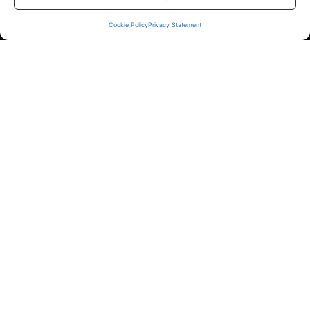
sui siti ufficiali.
Cookie Policy
Privacy Statement
Info
In qualità di Affiliato Amazon ed eBay, Tariffando riceve un
guadagno dagli acquisti idonei.
Note Legali
|
Cookie Policy
Chi Siamo
|
Contattaci