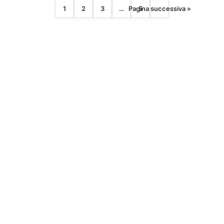
1
2
3
…
Pagina successiva »
5