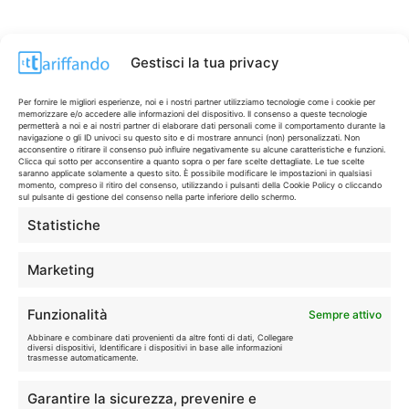
Gestisci la tua privacy
Per fornire le migliori esperienze, noi e i nostri partner utilizziamo tecnologie come i cookie per
memorizzare e/o accedere alle informazioni del dispositivo. Il consenso a queste tecnologie
permetterà a noi e ai nostri partner di elaborare dati personali come il comportamento durante la
navigazione o gli ID univoci su questo sito e di mostrare annunci (non) personalizzati. Non
acconsentire o ritirare il consenso può influire negativamente su alcune caratteristiche e funzioni.
Clicca qui sotto per acconsentire a quanto sopra o per fare scelte dettagliate. Le tue scelte
saranno applicate solamente a questo sito. È possibile modificare le impostazioni in qualsiasi
momento, compreso il ritiro del consenso, utilizzando i pulsanti della Cookie Policy o cliccando
sul pulsante di gestione del consenso nella parte inferiore dello schermo.
Statistiche
CONTI & CARTE
💳
I migliori conti gratuiti.
Marketing
TELEFONIA
📱
Funzionalità
Sempre attivo
Offerte, fibra e 5G.
Abbinare e combinare dati provenienti da altre fonti di dati, Collegare
diversi dispositivi, Identificare i dispositivi in base alle informazioni
trasmesse automaticamente.
GRANDI OFFERTE
🔥
Garantire la sicurezza, prevenire e
Le migliori occasioni oggi.