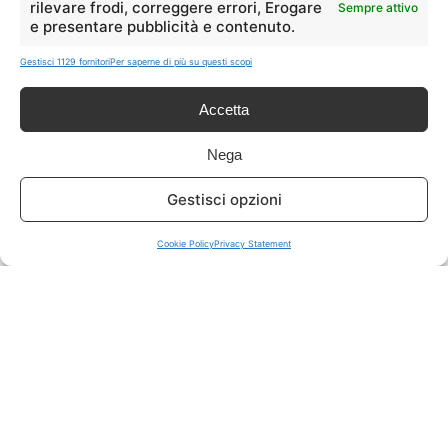
rilevare frodi, correggere errori, Erogare
Sempre attivo
e presentare pubblicità e contenuto.
ISCRIVITI A TUTTO
➔
Gestisci 1129 fornitori
Per saperne di più su questi scopi
Un click per tutti i canali!
Accetta
LIVE OFFERTE
Nega
🔥
💻
Gestisci opzioni
Tutte
Tech
Cookie Policy
Privacy Statement
🛒
👗
Spesa
Moda
🏠
💎
Casa
Extra