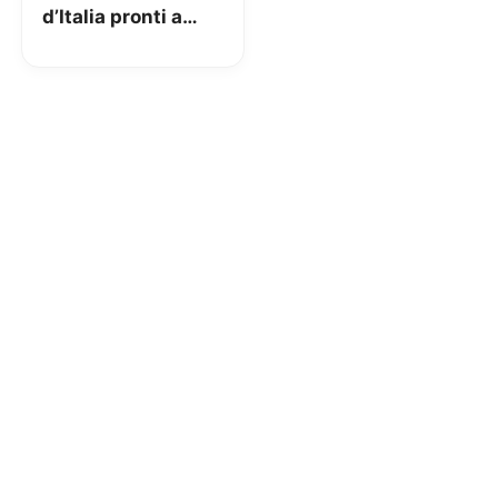
d’Italia pronti a
lanciare
un’esperienza
inedita