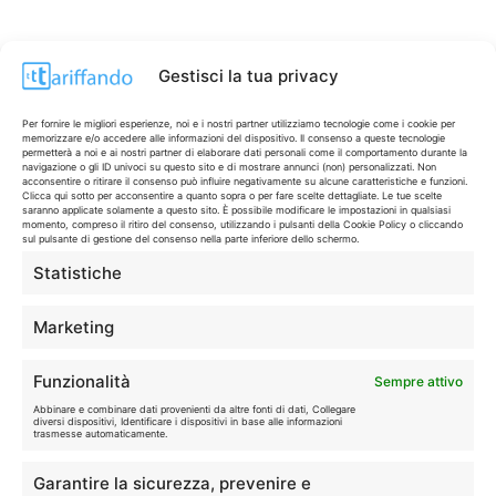
Gestisci la tua privacy
Per fornire le migliori esperienze, noi e i nostri partner utilizziamo tecnologie come i cookie per
memorizzare e/o accedere alle informazioni del dispositivo. Il consenso a queste tecnologie
permetterà a noi e ai nostri partner di elaborare dati personali come il comportamento durante la
navigazione o gli ID univoci su questo sito e di mostrare annunci (non) personalizzati. Non
acconsentire o ritirare il consenso può influire negativamente su alcune caratteristiche e funzioni.
Clicca qui sotto per acconsentire a quanto sopra o per fare scelte dettagliate. Le tue scelte
saranno applicate solamente a questo sito. È possibile modificare le impostazioni in qualsiasi
momento, compreso il ritiro del consenso, utilizzando i pulsanti della Cookie Policy o cliccando
sul pulsante di gestione del consenso nella parte inferiore dello schermo.
Statistiche
CONTI & CARTE
💳
I migliori conti gratuiti.
Marketing
TELEFONIA
📱
Funzionalità
Sempre attivo
Offerte, fibra e 5G.
Abbinare e combinare dati provenienti da altre fonti di dati, Collegare
diversi dispositivi, Identificare i dispositivi in base alle informazioni
trasmesse automaticamente.
GRANDI OFFERTE
🔥
Garantire la sicurezza, prevenire e
Le migliori occasioni oggi.