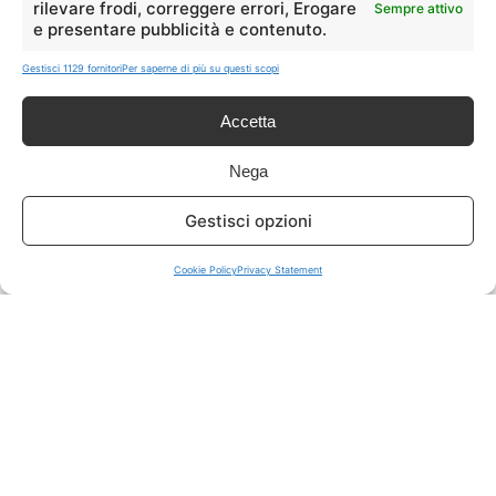
rilevare frodi, correggere errori, Erogare
Sempre attivo
e presentare pubblicità e contenuto.
ISCRIVITI A TUTTO
➔
Gestisci 1129 fornitori
Per saperne di più su questi scopi
Un click per tutti i canali!
Accetta
LIVE OFFERTE
Nega
🔥
💻
Gestisci opzioni
Tutte
Tech
Cookie Policy
Privacy Statement
🛒
👗
Spesa
Moda
🏠
💎
Casa
Extra