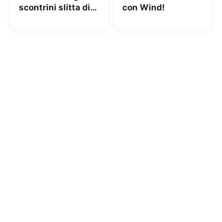
scontrini slitta di
con Wind!
un mese: gli
esercenti hanno
più tempo per
adeguarsi