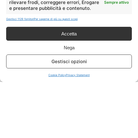
rilevare frodi, correggere errori, Erogare
Sempre attivo
e presentare pubblicità e contenuto.
ISCRIVITI A TUTTO
➔
Gestisci 1129 fornitori
Per saperne di più su questi scopi
Un click per tutti i canali!
Accetta
LIVE OFFERTE
Nega
🔥
💻
Gestisci opzioni
Tutte
Tech
Cookie Policy
Privacy Statement
🛒
👗
Spesa
Moda
🏠
💎
Casa
Extra