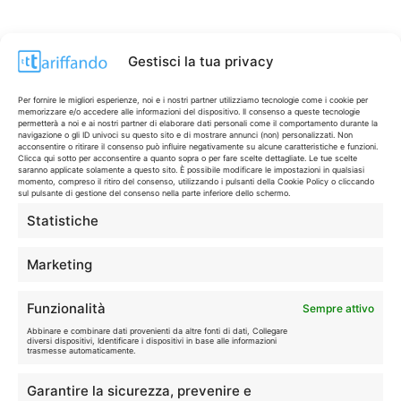
Gestisci la tua privacy
Per fornire le migliori esperienze, noi e i nostri partner utilizziamo tecnologie come i cookie per
memorizzare e/o accedere alle informazioni del dispositivo. Il consenso a queste tecnologie
permetterà a noi e ai nostri partner di elaborare dati personali come il comportamento durante la
navigazione o gli ID univoci su questo sito e di mostrare annunci (non) personalizzati. Non
acconsentire o ritirare il consenso può influire negativamente su alcune caratteristiche e funzioni.
Clicca qui sotto per acconsentire a quanto sopra o per fare scelte dettagliate. Le tue scelte
saranno applicate solamente a questo sito. È possibile modificare le impostazioni in qualsiasi
momento, compreso il ritiro del consenso, utilizzando i pulsanti della Cookie Policy o cliccando
sul pulsante di gestione del consenso nella parte inferiore dello schermo.
Statistiche
CONTI & CARTE
💳
I migliori conti gratuiti.
Marketing
TELEFONIA
📱
Funzionalità
Sempre attivo
Offerte, fibra e 5G.
Abbinare e combinare dati provenienti da altre fonti di dati, Collegare
diversi dispositivi, Identificare i dispositivi in base alle informazioni
trasmesse automaticamente.
GRANDI OFFERTE
🔥
Garantire la sicurezza, prevenire e
Le migliori occasioni oggi.