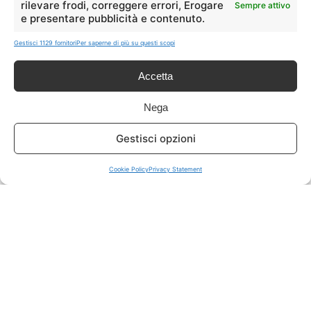
rilevare frodi, correggere errori, Erogare
Sempre attivo
e presentare pubblicità e contenuto.
ISCRIVITI A TUTTO
➔
Gestisci 1129 fornitori
Per saperne di più su questi scopi
Un click per tutti i canali!
Accetta
LIVE OFFERTE
Nega
🔥
💻
Gestisci opzioni
Tutte
Tech
Cookie Policy
Privacy Statement
🛒
👗
Spesa
Moda
🏠
💎
Casa
Extra