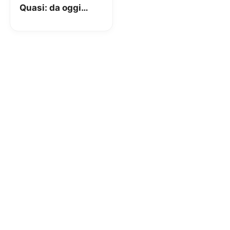
Quasi: da oggi
accettare
pagamenti con
POS è obbligatorio