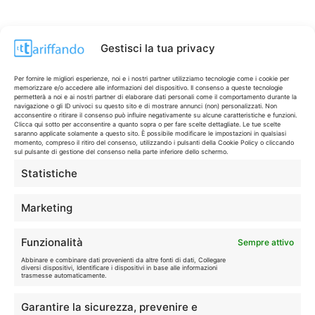
Gestisci la tua privacy
Per fornire le migliori esperienze, noi e i nostri partner utilizziamo tecnologie come i cookie per
memorizzare e/o accedere alle informazioni del dispositivo. Il consenso a queste tecnologie
permetterà a noi e ai nostri partner di elaborare dati personali come il comportamento durante la
navigazione o gli ID univoci su questo sito e di mostrare annunci (non) personalizzati. Non
acconsentire o ritirare il consenso può influire negativamente su alcune caratteristiche e funzioni.
Clicca qui sotto per acconsentire a quanto sopra o per fare scelte dettagliate. Le tue scelte
saranno applicate solamente a questo sito. È possibile modificare le impostazioni in qualsiasi
momento, compreso il ritiro del consenso, utilizzando i pulsanti della Cookie Policy o cliccando
sul pulsante di gestione del consenso nella parte inferiore dello schermo.
Statistiche
CONTI & CARTE
💳
I migliori conti gratuiti.
Marketing
TELEFONIA
📱
Funzionalità
Sempre attivo
Offerte, fibra e 5G.
Abbinare e combinare dati provenienti da altre fonti di dati, Collegare
diversi dispositivi, Identificare i dispositivi in base alle informazioni
trasmesse automaticamente.
GRANDI OFFERTE
🔥
Garantire la sicurezza, prevenire e
Le migliori occasioni oggi.