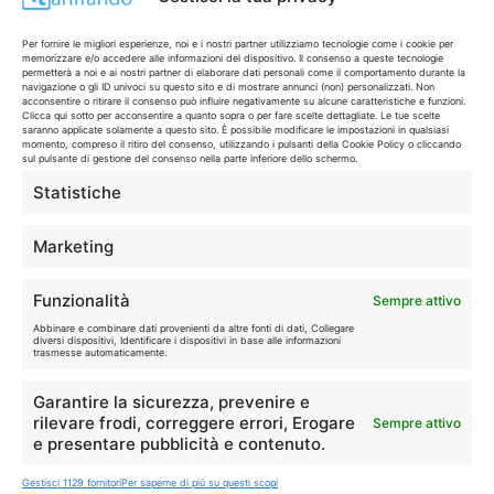
🔥
💻
Per fornire le migliori esperienze, noi e i nostri partner utilizziamo tecnologie come i cookie per
memorizzare e/o accedere alle informazioni del dispositivo. Il consenso a queste tecnologie
Tutte
Tech
permetterà a noi e ai nostri partner di elaborare dati personali come il comportamento durante la
navigazione o gli ID univoci su questo sito e di mostrare annunci (non) personalizzati. Non
acconsentire o ritirare il consenso può influire negativamente su alcune caratteristiche e funzioni.
Clicca qui sotto per acconsentire a quanto sopra o per fare scelte dettagliate. Le tue scelte
🛒
👗
saranno applicate solamente a questo sito. È possibile modificare le impostazioni in qualsiasi
Spesa
Moda
momento, compreso il ritiro del consenso, utilizzando i pulsanti della Cookie Policy o cliccando
sul pulsante di gestione del consenso nella parte inferiore dello schermo.
Statistiche
🏠
💎
Casa
Extra
Marketing
Funzionalità
Sempre attivo
Abbinare e combinare dati provenienti da altre fonti di dati, Collegare
diversi dispositivi, Identificare i dispositivi in base alle informazioni
trasmesse automaticamente.
Disclaimer
Garantire la sicurezza, prevenire e
rilevare frodi, correggere errori, Erogare
Sempre attivo
I marchi citati appartengono ai rispettivi proprietari. Le offerte
e presentare pubblicità e contenuto.
segnalate possono subire variazioni: verifica sempre le condizioni
sui siti ufficiali.
Gestisci 1129 fornitori
Per saperne di più su questi scopi