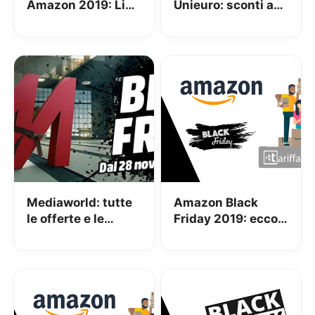
Amazon 2019: Live
Unieuro: sconti a
offerte
partire dal 30% su
tantissimi prodotti
Mediaworld: tutte
Amazon Black
le offerte e le
Friday 2019: ecco
promozioni del
come seguirlo al
Black Friday
meglio!