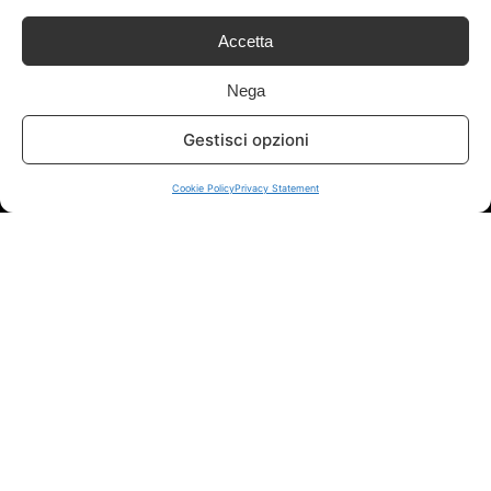
Accetta
Info
Nega
In qualità di Affiliato Amazon ed eBay, Tariffando riceve un
guadagno dagli acquisti idonei.
Gestisci opzioni
Note Legali
|
Cookie Policy
Cookie Policy
Privacy Statement
Chi Siamo
|
Contattaci