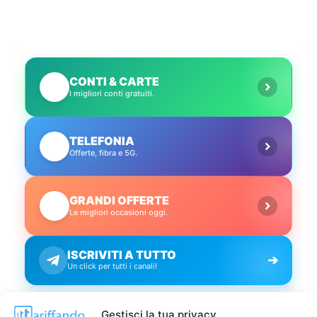
CONTI & CARTE
💳
I migliori conti gratuiti.
TELEFONIA
📱
Offerte, fibra e 5G.
GRANDI OFFERTE
🔥
Le migliori occasioni oggi.
ISCRIVITI A TUTTO
➔
Un click per tutti i canali!
LIVE OFFERTE
Gestisci la tua privacy