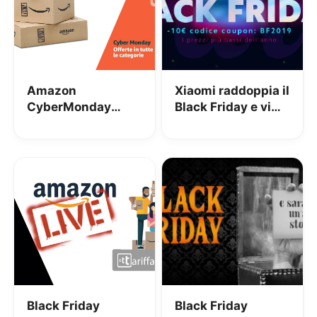
Amazon
Xiaomi raddoppia il
CyberMonday
Black Friday e vi
2019: cos’è e come
regala un buono
seguirlo?
sconto da 20 euro
Black Friday
Black Friday