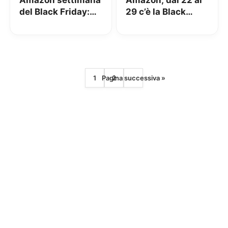
Amazon settimana
Amazon, dal 22 al
del Black Friday:
29 c’è la Black
Dispositivi
Friday Week: tutti i
Amazon a
dettagli
superprezzo,
Apple Watch 4 e
tutto il meglio fino
1
Pagina successiva »
2
ad ora