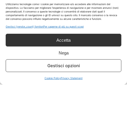
LIVE OFFERTE
Utilizziamo tecnologie come i cookie per memorizzare e/o accedere alle informazioni del
dispositivo. Lo facciamo per migliorare l'esperienza di navigazione e per mostrare annunci (non)
personalizzati. Il consenso a queste tecnologie ci consentirà di elaborare dati quali il
comportamento di navigazione o gli ID univoci su questo sito. Il mancato consenso o la revoca
🔥
💻
del consenso possono influire negativamente su alcune caratteristiche e funzioni.
Tutte
Tech
Gestisci {vendor_count} fornitori
Per saperne di più su questi scopi
🛒
👗
Accetta
Spesa
Moda
Nega
🏠
💎
Gestisci opzioni
Casa
Extra
Cookie Policy
Privacy Statement
Disclaimer
I marchi citati appartengono ai rispettivi proprietari. Le offerte
segnalate possono subire variazioni: verifica sempre le condizioni