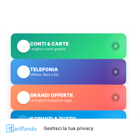
CONTI & CARTE
💳
I migliori conti gratuiti.
TELEFONIA
📱
Offerte, fibra e 5G.
GRANDI OFFERTE
🔥
Le migliori occasioni oggi.
ISCRIVITI A TUTTO
➔
Un click per tutti i canali!
Gestisci la tua privacy