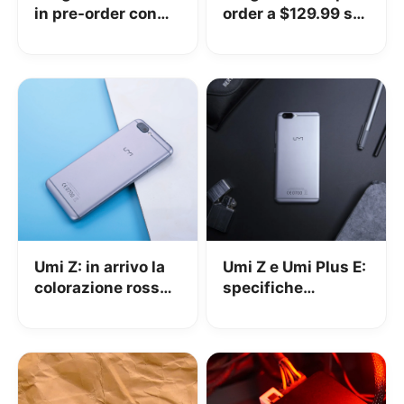
in pre-order con
order a $129.99 su
uno sconto del
Banggood
50%
Umi Z: in arrivo la
Umi Z e Umi Plus E:
colorazione rossa
specifiche
per “competere”
tecniche a
con iPhone
confronto