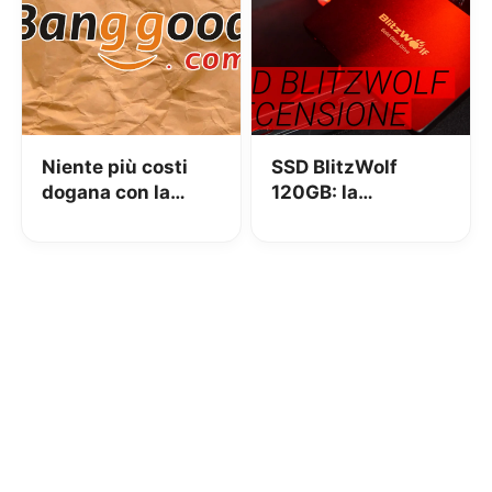
Niente più costi
SSD BlitzWolf
dogana con la
120GB: la
spedizione Priority
recensione
Direct Mail su
Banggood