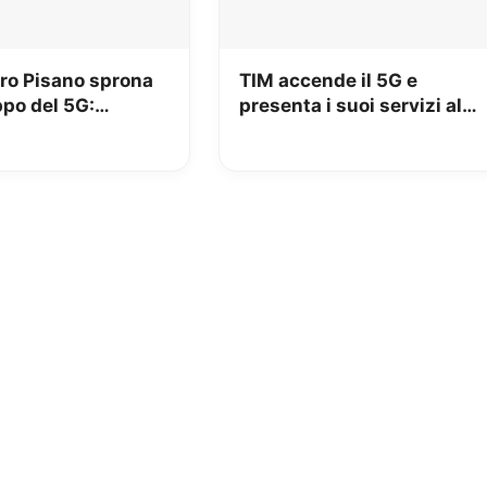
tro Pisano sprona
TIM accende il 5G e
ppo del 5G:
presenta i suoi servizi al
are gli
Meeting di Rimini
menti per essere
tivi”