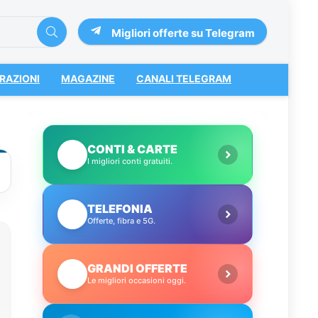
Migliori offerte su Telegram
RAZIONI
MAGAZINE
CANALI TELEGRAM
CONTI & CARTE
💳
I migliori conti gratuiti.
TELEFONIA
📱
Offerte, fibra e 5G.
GRANDI OFFERTE
🔥
Le migliori occasioni oggi.