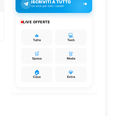
ISCRIVITI A TUTTO
➔
Un click per tutti i canali!
LIVE OFFERTE
🔥
💻
Tutte
Tech
🛒
👗
Spesa
Moda
🏠
💎
Casa
Extra