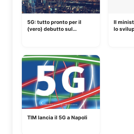
5G: tutto pronto per il
Il minis
(vero) debutto sul
lo svilu
mercato italiano
“Potenzi
investi
competi
TIM lancia il 5G a Napoli